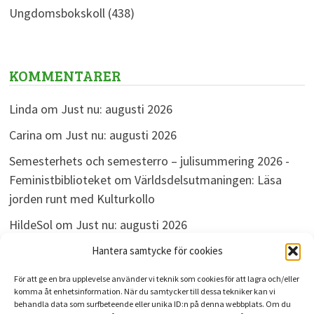
Ungdomsbokskoll
(438)
KOMMENTARER
Linda
om
Just nu: augusti 2026
Carina
om
Just nu: augusti 2026
Semesterhets och semesterro – julisummering 2026 -
Feministbiblioteket
om
Världsdelsutmaningen: Läsa
jorden runt med Kulturkollo
HildeSol
om
Just nu: augusti 2026
Bokdivisionen
om
Just nu: augusti 2026
Hantera samtycke för cookies
För att ge en bra upplevelse använder vi teknik som cookies för att lagra och/eller
komma åt enhetsinformation. När du samtycker till dessa tekniker kan vi
behandla data som surfbeteende eller unika ID:n på denna webbplats. Om du
ARKIV