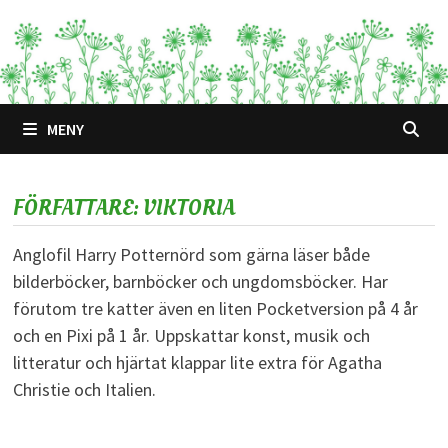
Hoppa
till
innehåll
MENY
FÖRFATTARE:
VIKTORIA
Anglofil Harry Potternörd som gärna läser både
bilderböcker, barnböcker och ungdomsböcker. Har
förutom tre katter även en liten Pocketversion på 4 år
och en Pixi på 1 år. Uppskattar konst, musik och
litteratur och hjärtat klappar lite extra för Agatha
Christie och Italien.