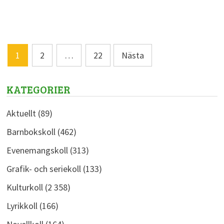
Sidnumrering
1
2
…
22
Nästa
för
inlägg
KATEGORIER
Aktuellt
(89)
Barnbokskoll
(462)
Evenemangskoll
(313)
Grafik- och seriekoll
(133)
Kulturkoll
(2 358)
Lyrikkoll
(166)