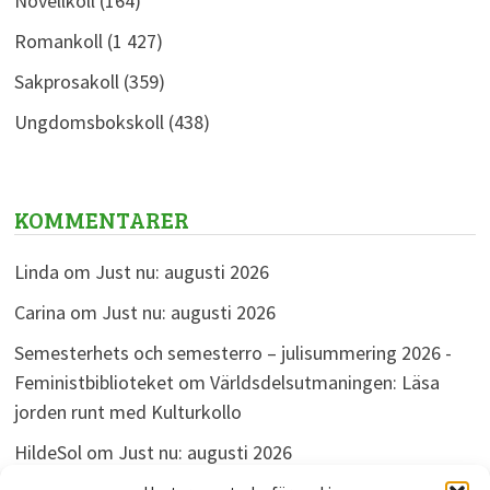
Novellkoll
(164)
Romankoll
(1 427)
Sakprosakoll
(359)
Ungdomsbokskoll
(438)
KOMMENTARER
Linda
om
Just nu: augusti 2026
Carina
om
Just nu: augusti 2026
Semesterhets och semesterro – julisummering 2026 -
Feministbiblioteket
om
Världsdelsutmaningen: Läsa
jorden runt med Kulturkollo
HildeSol
om
Just nu: augusti 2026