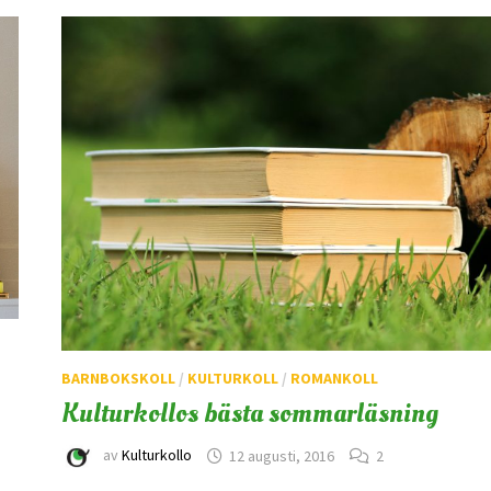
BARNBOKSKOLL
/
KULTURKOLL
/
ROMANKOLL
Kulturkollos bästa sommarläsning
av
Kulturkollo
12 augusti, 2016
2