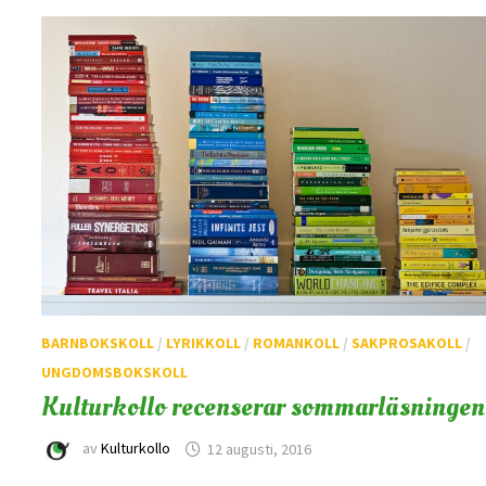
BARNBOKSKOLL
/
LYRIKKOLL
/
ROMANKOLL
/
SAKPROSAKOLL
/
UNGDOMSBOKSKOLL
Kulturkollo recenserar sommarläsningen
av
Kulturkollo
12 augusti, 2016