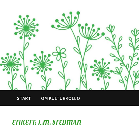
Hoppa
till
innehåll
START
OM KULTURKOLLO
ETIKETT:
L.M. STEDMAN