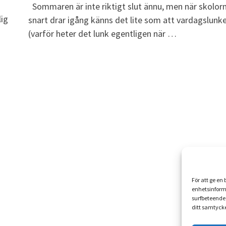
Sommaren är inte riktigt slut ännu, men när skolor
lig
snart drar igång känns det lite som att vardagslunk
(varför heter det lunk egentligen när …
För att ge en
enhetsinform
surfbeteende 
ditt samtycke