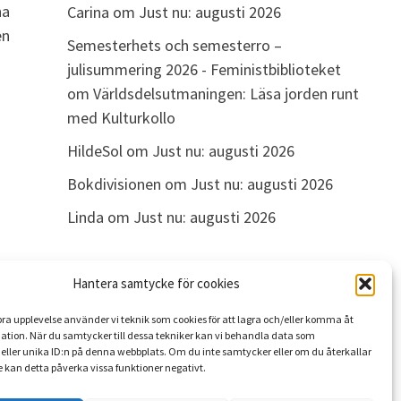
na
Carina
om
Just nu: augusti 2026
en
Semesterhets och semesterro –
julisummering 2026 - Feministbiblioteket
om
Världsdelsutmaningen: Läsa jorden runt
med Kulturkollo
HildeSol
om
Just nu: augusti 2026
Bokdivisionen
om
Just nu: augusti 2026
Linda
om
Just nu: augusti 2026
Hantera samtycke för cookies
ARKIV
 bra upplevelse använder vi teknik som cookies för att lagra och/eller komma åt
Arkiv
ation. När du samtycker till dessa tekniker kan vi behandla data som
eller unika ID:n på denna webbplats. Om du inte samtycker eller om du återkallar
 kan detta påverka vissa funktioner negativt.