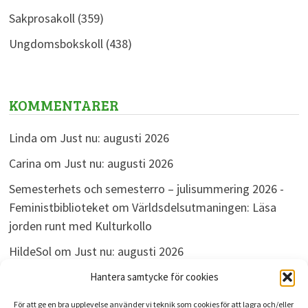
Sakprosakoll
(359)
Ungdomsbokskoll
(438)
KOMMENTARER
Linda
om
Just nu: augusti 2026
Carina
om
Just nu: augusti 2026
Semesterhets och semesterro – julisummering 2026 -
Feministbiblioteket
om
Världsdelsutmaningen: Läsa
jorden runt med Kulturkollo
HildeSol
om
Just nu: augusti 2026
Bokdivisionen
om
Just nu: augusti 2026
Hantera samtycke för cookies
För att ge en bra upplevelse använder vi teknik som cookies för att lagra och/eller