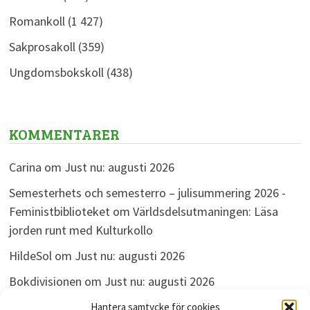
Romankoll
(1 427)
Sakprosakoll
(359)
Ungdomsbokskoll
(438)
KOMMENTARER
Carina
om
Just nu: augusti 2026
Semesterhets och semesterro – julisummering 2026 -
Feministbiblioteket
om
Världsdelsutmaningen: Läsa
jorden runt med Kulturkollo
HildeSol
om
Just nu: augusti 2026
Bokdivisionen
om
Just nu: augusti 2026
Linda
om
Just nu: augusti 2026
Hantera samtycke för cookies