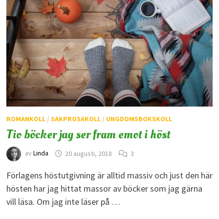
ROMANKOLL
/
SAKPROSAKOLL
/
UNGDOMSBOKSKOLL
Tio böcker jag ser fram emot i höst
av
Linda
20 augusti, 2018
3
Förlagens höstutgivning är alltid massiv och just den här
hösten har jag hittat massor av böcker som jag gärna
vill läsa. Om jag inte läser på …