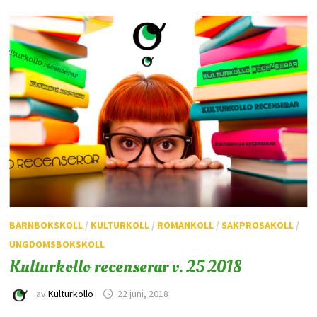
BARNBOKSKOLL
/
KULTURKOLL
/
ROMANKOLL
/
SAKPROSAKOLL
/
UNGDOMSBOKSKOLL
Kulturkollo recenserar v. 25 2018
av
Kulturkollo
22 juni, 2018