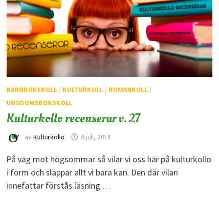
BARNBOKSKOLL
/
KULTURKOLL
/
ROMANKOLL
/
UNGDOMSBOKSKOLL
Kulturkollo recenserar v. 27
av
Kulturkollo
6 juli, 2018
På väg mot högsommar så vilar vi oss här på kulturkollo
i form och slappar allt vi bara kan. Den där vilan
innefattar förstås läsning …