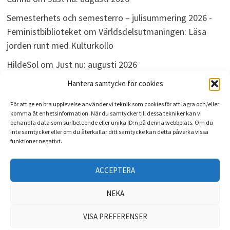
Semesterhets och semesterro – julisummering 2026 -
Feministbiblioteket
om
Världsdelsutmaningen: Läsa
jorden runt med Kulturkollo
HildeSol
om
Just nu: augusti 2026
Bokdivisionen
om
Just nu: augusti 2026
Hantera samtycke för cookies
För att ge en bra upplevelse använder vi teknik som cookies för att lagra och/eller
komma åt enhetsinformation. När du samtycker till dessa tekniker kan vi
behandla data som surfbeteende eller unika ID:n på denna webbplats. Om du
ARKIV
inte samtycker eller om du återkallar ditt samtycke kan detta påverka vissa
funktioner negativt.
Arkiv
ACCEPTERA
NEKA
VISA PREFERENSER
Upphovsrätt © 2026
Kulturkollo
. Drivs med
WordPress
och