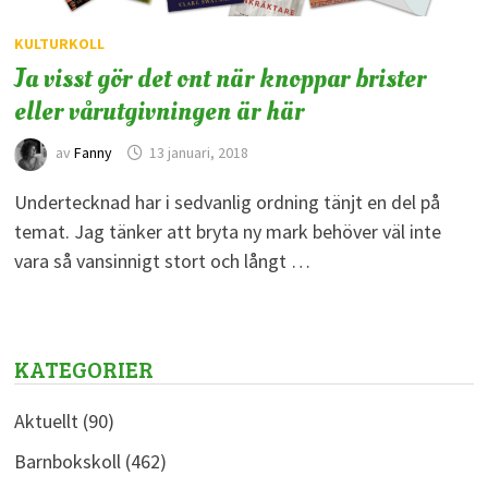
KULTURKOLL
Ja visst gör det ont när knoppar brister
eller vårutgivningen är här
av
Fanny
13 januari, 2018
Undertecknad har i sedvanlig ordning tänjt en del på
temat. Jag tänker att bryta ny mark behöver väl inte
vara så vansinnigt stort och långt …
KATEGORIER
Aktuellt
(90)
Barnbokskoll
(462)