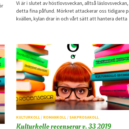
Vi är i slutet av höstlovsveckan, alltså läslovsveckan,
ör
detta fina påfund. Mörkret attackerar oss tidigare p
kvällen, kylan drar in och vårt sätt att hantera dett
KULTURKOLL
/
ROMANKOLL
/
SAKPROSAKOLL
Kulturkollo recenserar v. 33 2019