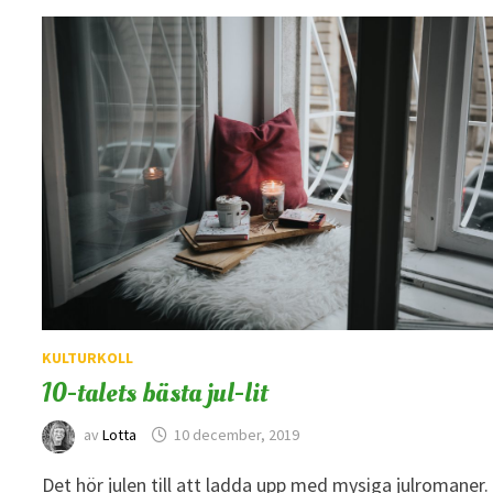
KULTURKOLL
10-talets bästa jul-lit
av
Lotta
10 december, 2019
Det hör julen till att ladda upp med mysiga julromaner. 