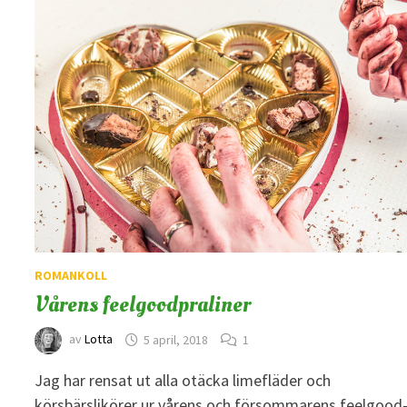
ROMANKOLL
Vårens feelgoodpraliner
av
Lotta
5 april, 2018
1
Jag har rensat ut alla otäcka limefläder och
körsbärslikörer ur vårens och försommarens feelgood