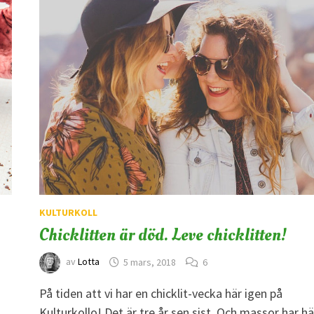
KULTURKOLL
Chicklitten är död. Leve chicklitten!
av
Lotta
5 mars, 2018
6
På tiden att vi har en chicklit-vecka här igen på
-
Kulturkollo! Det är tre år sen sist. Och massor har h