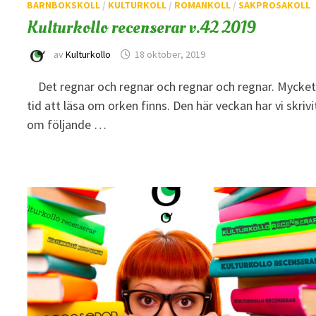
BARNBOKSKOLL
/
KULTURKOLL
/
ROMANKOLL
/
SAKPROSAKOLL
Kulturkollo recenserar v.42 2019
av
Kulturkollo
18 oktober, 2019
Det regnar och regnar och regnar och regnar. Mycke
tid att läsa om orken finns. Den här veckan har vi skrivi
om följande …