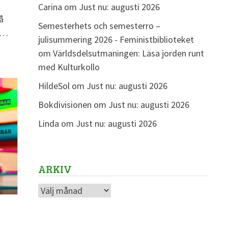
Carina
om
Just nu: augusti 2026
å
Semesterhets och semesterro –
a …
julisummering 2026 - Feministbiblioteket
om
Världsdelsutmaningen: Läsa jorden runt
med Kulturkollo
HildeSol
om
Just nu: augusti 2026
Bokdivisionen
om
Just nu: augusti 2026
Linda
om
Just nu: augusti 2026
ARKIV
Arkiv