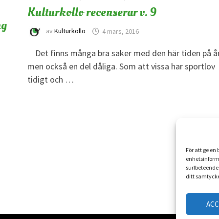
Kulturkollo recenserar v. 9
ng
av
Kulturkollo
4 mars, 2016
Det finns många bra saker med den här tiden på år
men också en del dåliga. Som att vissa har sportlov
tidigt och …
För att ge en
enhetsinform
surfbeteende 
ditt samtycke
AC