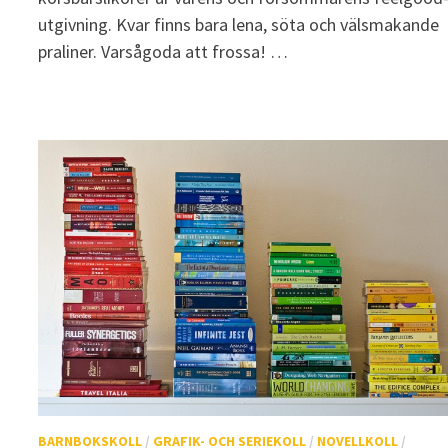
utgivning. Kvar finns bara lena, söta och välsmakande
praliner. Varsågoda att frossa! …
BARNBOKSKOLL
/
GRAFIK- OCH SERIEKOLL
/
NOVELLKOLL
/