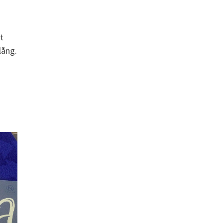
t
lång.