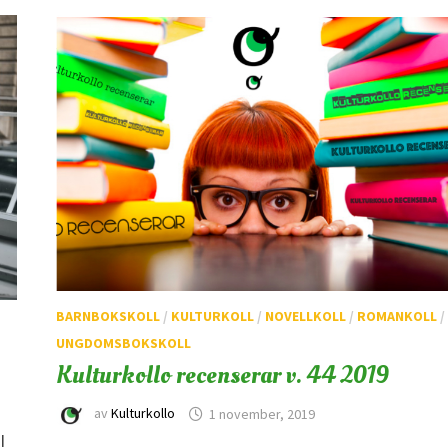
BARNBOKSKOLL
/
KULTURKOLL
/
NOVELLKOLL
/
ROMANKOLL
/
UNGDOMSBOKSKOLL
Kulturkollo recenserar v. 44 2019
av
Kulturkollo
1 november, 2019
I