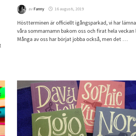
av
Fanny
16 augusti, 2019
Höstterminen är officiellt igångsparkad, vi har lämna
våra sommarnamn bakom oss och firat hela veckan 
t
Många av oss har börjat jobba också, men det …
t