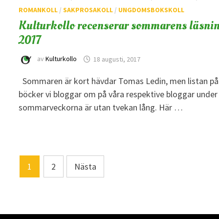
ROMANKOLL
/
SAKPROSAKOLL
/
UNGDOMSBOKSKOLL
Kulturkollo recenserar sommarens läsni
2017
av
Kulturkollo
18 augusti, 2017
Sommaren är kort hävdar Tomas Ledin, men listan på
böcker vi bloggar om på våra respektive bloggar under
sommarveckorna är utan tvekan lång. Här …
Sidnumrering
1
2
Nästa
för
inlägg