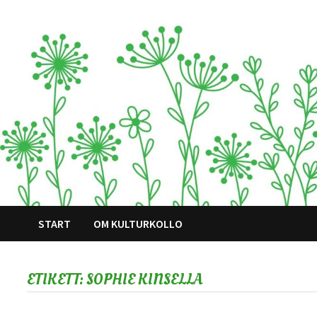
Hoppa
till
innehåll
START
OM KULTURKOLLO
ETIKETT:
SOPHIE KINSELLA