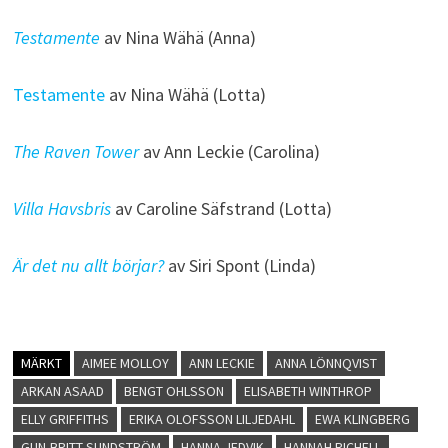
Testamente
av Nina Wähä (Anna)
Testamente
av Nina Wähä (Lotta)
The Raven Tower
av Ann Leckie (Carolina)
Villa Havsbris
av Caroline Säfstrand (Lotta)
Är det nu allt börjar?
av Siri Spont (Linda)
MÄRKT
AIMEE MOLLOY
ANN LECKIE
ANNA LÖNNQVIST
ARKAN ASAAD
BENGT OHLSSON
ELISABETH WINTHROP
ELLY GRIFFITHS
ERIKA OLOFSSON LILJEDAHL
EWA KLINGBERG
GUN-BRITT SUNDSTRÖM
HANNA JEDVIK
HANNAH RICHELL