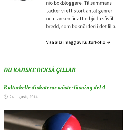
nio bokbloggare. Tillsammans
täcker vi ett stort antal genrer
och tanken är att erbjuda såväl
bredd, som boknörderi i det lilla.
Visa alla inlägg av Kulturkollo →
DU KANSKE OCKSÅ GILLAR
Kulturkollo diskuterar måste-läsning del 4
24 augusti, 2014