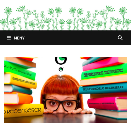
Hoppa
till
innehåll
MENY