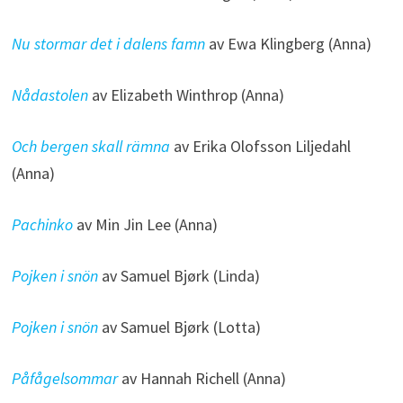
Nu stormar det i dalens famn
av Ewa Klingberg (Anna)
Nådastolen
av Elizabeth Winthrop (Anna)
Och bergen skall rämna
av Erika Olofsson Liljedahl
(Anna)
Pachinko
av Min Jin Lee (Anna)
Pojken i snön
av Samuel Bjørk (Linda)
Pojken i snön
av Samuel Bjørk (Lotta)
Påfågelsommar
av Hannah Richell (Anna)