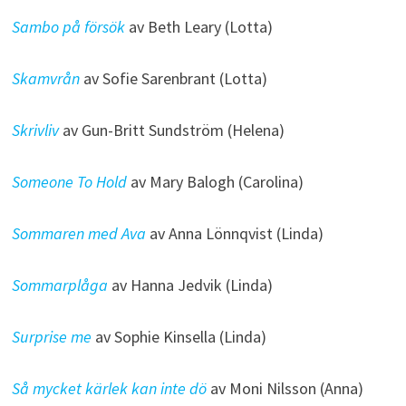
Sambo på försök
av Beth Leary (Lotta)
Skamvrån
av Sofie Sarenbrant (Lotta)
Skrivliv
av Gun-Britt Sundström (Helena)
Someone To Hold
av Mary Balogh (Carolina)
Sommaren med Ava
av Anna Lönnqvist (Linda)
Sommarplåga
av Hanna Jedvik (Linda)
Surprise me
av Sophie Kinsella (Linda)
Så mycket kärlek kan inte dö
av Moni Nilsson (Anna)