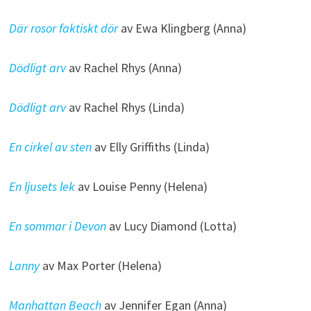
Där rosor faktiskt dör
av Ewa Klingberg (Anna)
Dödligt arv
av Rachel Rhys (Anna)
Dödligt arv
av Rachel Rhys (Linda)
En cirkel av sten
av Elly Griffiths (Linda)
En ljusets lek
av Louise Penny (Helena)
En sommar i Devon
av Lucy Diamond (Lotta)
Lanny
av Max Porter (Helena)
Manhattan Beach
av Jennifer Egan (Anna)