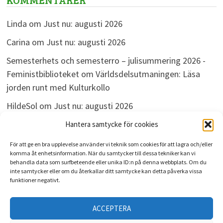
Linda
om
Just nu: augusti 2026
Carina
om
Just nu: augusti 2026
Semesterhets och semesterro – julisummering 2026 -
Feministbiblioteket
om
Världsdelsutmaningen: Läsa
jorden runt med Kulturkollo
HildeSol
om
Just nu: augusti 2026
Bokdivisionen
om
Just nu: augusti 2026
Hantera samtycke för cookies
För att ge en bra upplevelse använder vi teknik som cookies för att lagra och/eller
komma åt enhetsinformation. När du samtycker till dessa tekniker kan vi
behandla data som surfbeteende eller unika ID:n på denna webbplats. Om du
ARKIV
inte samtycker eller om du återkallar ditt samtycke kan detta påverka vissa
funktioner negativt.
Arkiv
ACCEPTERA