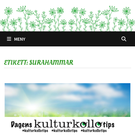
Hoppa
till
innehåll
MENY
ETIKETT:
SURAHAMMAR