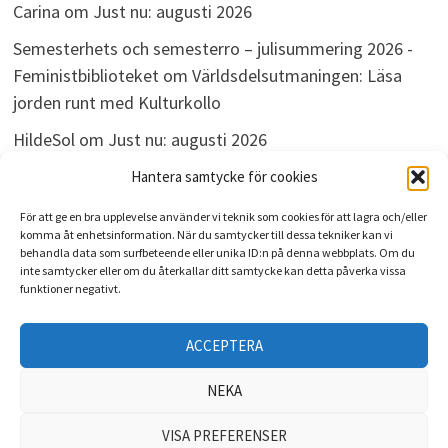
Carina
om
Just nu: augusti 2026
Semesterhets och semesterro – julisummering 2026 -
Feministbiblioteket
om
Världsdelsutmaningen: Läsa
jorden runt med Kulturkollo
HildeSol
om
Just nu: augusti 2026
Bokdivisionen
om
Just nu: augusti 2026
Hantera samtycke för cookies
För att ge en bra upplevelse använder vi teknik som cookies för att lagra och/eller
komma åt enhetsinformation. När du samtycker till dessa tekniker kan vi
behandla data som surfbeteende eller unika ID:n på denna webbplats. Om du
ARKIV
inte samtycker eller om du återkallar ditt samtycke kan detta påverka vissa
funktioner negativt.
Arkiv
ACCEPTERA
NEKA
VISA PREFERENSER