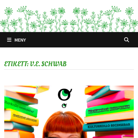
Hoppa
till
innehåll
MENY
ETIKETT:
V.E. SCHWAB