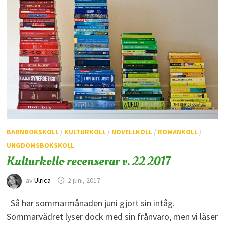
BARNBOKSKOLL
/
KULTURKOLL
/
NOVELLKOLL
/
ROMANKOLL
/
UNGDOMSBOKSKOLL
Kulturkollo recenserar v. 22 2017
av
Ulrica
2 juni, 2017
Så har sommarmånaden juni gjort sin intåg.
Sommarvädret lyser dock med sin frånvaro, men vi läser