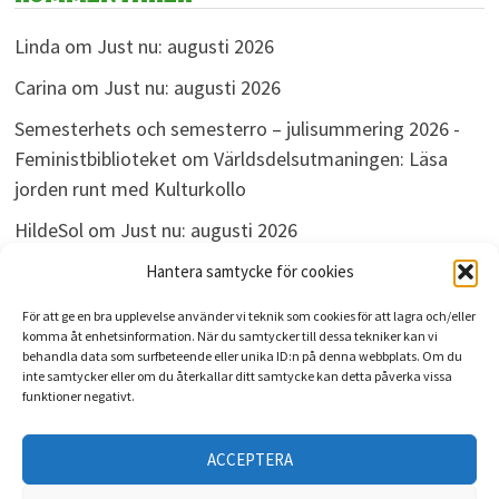
Linda
om
Just nu: augusti 2026
Carina
om
Just nu: augusti 2026
Semesterhets och semesterro – julisummering 2026 -
Feministbiblioteket
om
Världsdelsutmaningen: Läsa
jorden runt med Kulturkollo
HildeSol
om
Just nu: augusti 2026
Bokdivisionen
om
Just nu: augusti 2026
Hantera samtycke för cookies
För att ge en bra upplevelse använder vi teknik som cookies för att lagra och/eller
komma åt enhetsinformation. När du samtycker till dessa tekniker kan vi
behandla data som surfbeteende eller unika ID:n på denna webbplats. Om du
ARKIV
inte samtycker eller om du återkallar ditt samtycke kan detta påverka vissa
funktioner negativt.
Arkiv
ACCEPTERA