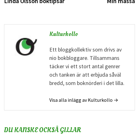
inlägg:
i
Linda Olsson boktipsar
Min mässa
Kulturkollo
Ett bloggkollektiv som drivs av
nio bokbloggare. Tillsammans
täcker vi ett stort antal genrer
och tanken är att erbjuda såväl
bredd, som boknörderi i det lilla.
Visa alla inlägg av Kulturkollo →
DU KANSKE OCKSÅ GILLAR