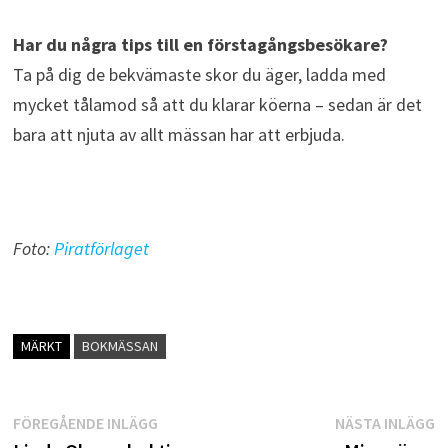
Har du några tips till en förstagångsbesökare?
Ta på dig de bekvämaste skor du äger, ladda med
mycket tålamod så att du klarar köerna – sedan är det
bara att njuta av allt mässan har att erbjuda.
Foto:
Piratförlaget
MÄRKT
BOKMÄSSAN
Inläggsnavigering
Föregående
N
FÖREGÅENDE INLÄGG
NÄSTA INLÄGG