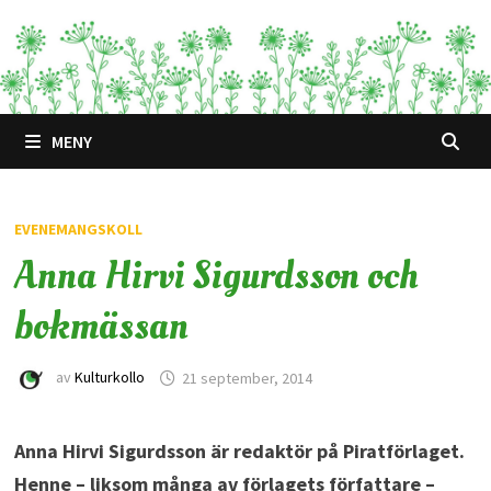
Hoppa
till
innehåll
MENY
EVENEMANGSKOLL
Anna Hirvi Sigurdsson och
bokmässan
av
Kulturkollo
21 september, 2014
Anna Hirvi Sigurdsson är redaktör på Piratförlaget.
Henne – liksom många av förlagets författare –