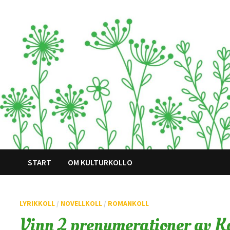
Hoppa
till
innehåll
START
OM KULTURKOLLO
LYRIKKOLL
/
NOVELLKOLL
/
ROMANKOLL
Vinn 2 prenumerationer av K