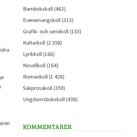
Barnbokskoll
(462)
Evenemangskoll
(313)
Grafik- och seriekoll
(133)
Kulturkoll
(2 358)
ndra
Lyrikkoll
(166)
å
Novellkoll
(164)
Romankoll
(1 428)
ar
v
Sakprosakoll
(359)
Ungdomsbokskoll
(438)
h
saren
KOMMENTARER