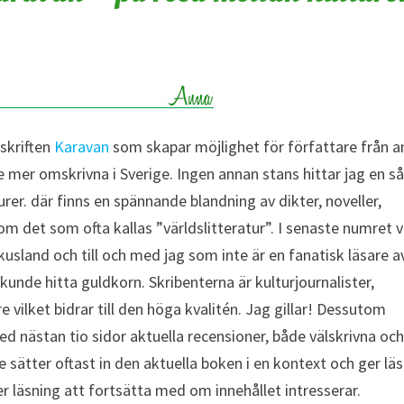
dskriften
Karavan
som skapar möjlighet för författare från a
ite mer omskrivna i Sverige. Ingen annan stans hittar jag en s
urer. där finns en spännande blandning av dikter, noveller,
om det som ofta kallas ”världslitteratur”. I senaste numret v
sland och till och med jag som inte är en fanatisk läsare a
kunde hitta guldkorn. Skribenterna är kulturjournalister,
e vilket bidrar till den höga kvalitén. Jag gillar! Dessutom
d nästan tio sidor aktuella recensioner, både välskrivna oc
sätter oftast in den aktuella boken i en kontext och ger lä
ler läsning att fortsätta med om innehållet intresserar.