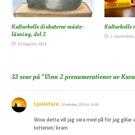
Kulturkollo diskuterar måste-
Kulturkollo 
läsning, del 2
1 september,
23 augusti, 2014
33 svar på “
Vinn 2 prenumerationer av Kara
skriver:
Ljusletare
20 oktober, 2015 kl. 15:08
Wow detta vill jag vara med på för jag gillar
lotteriet/ kram