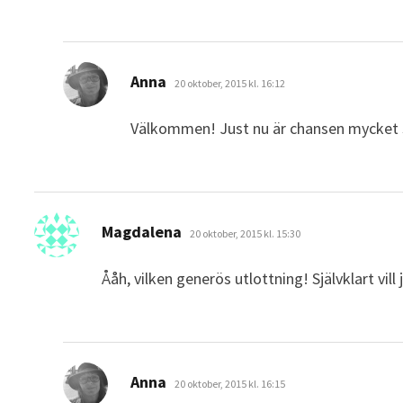
skriver:
Anna
20 oktober, 2015 kl. 16:12
Välkommen! Just nu är chansen mycket s
skriver:
Magdalena
20 oktober, 2015 kl. 15:30
Ååh, vilken generös utlottning! Självklart vil
skriver:
Anna
20 oktober, 2015 kl. 16:15