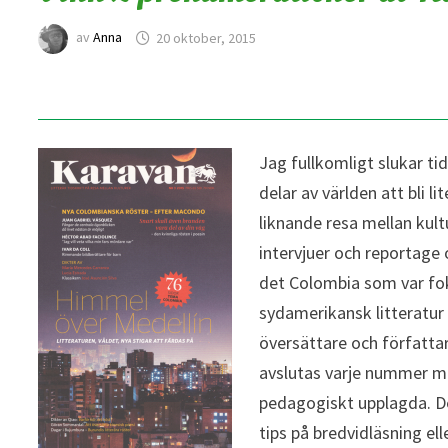
av
Anna
20 oktober, 2015
Jag fullkomligt slukar ti
delar av världen att bli l
liknande resa mellan kult
intervjuer och reportage 
det Colombia som var foku
sydamerikansk litteratur 
översättare och författar
avslutas varje nummer me
pedagogiskt upplagda. De 
tips på bredvidläsning el