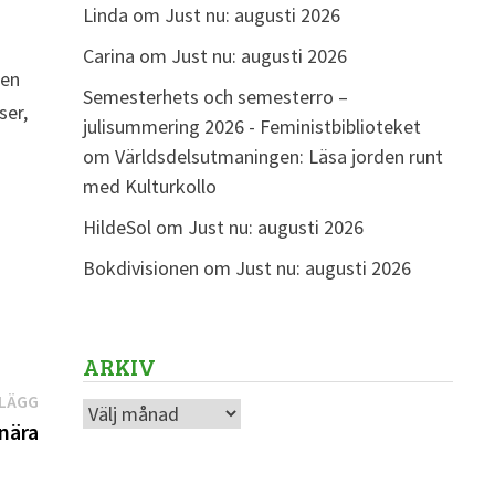
Linda
om
Just nu: augusti 2026
Carina
om
Just nu: augusti 2026
den
Semesterhets och semesterro –
ser,
julisummering 2026 - Feministbiblioteket
om
Världsdelsutmaningen: Läsa jorden runt
med Kulturkollo
HildeSol
om
Just nu: augusti 2026
Bokdivisionen
om
Just nu: augusti 2026
ARKIV
Nästa
NLÄGG
Arkiv
inlägg:
nära