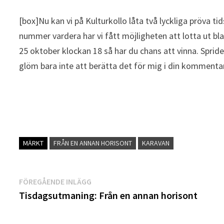
[box]Nu kan vi på Kulturkollo låta två lyckliga pröva ti
nummer vardera har vi fått möjligheten att lotta ut bl
25 oktober klockan 18 så har du chans att vinna. Spride
glöm bara inte att berätta det för mig i din kommentar
MÄRKT
FRÅN EN ANNAN HORISONT
KARAVAN
Inläggsnavigering
Föregående
FÖREGÅENDE INLÄGG
inlägg:
Tisdagsutmaning: Från en annan horisont