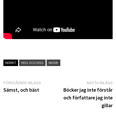
MÄRKT
HISS OCH DISS
MUSIK
Inläggsnavigering
Föregående
N
FÖREGÅENDE INLÄGG
NÄSTA INLÄGG
inlägg:
i
Sämst, och bäst
Böcker jag inte förstår
och författare jag inte
gillar