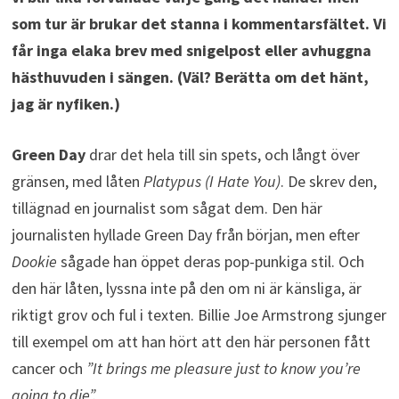
som tur är brukar det stanna i kommentarsfältet. Vi
får inga elaka brev med snigelpost eller avhuggna
hästhuvuden i sängen. (Väl? Berätta om det hänt,
jag är nyfiken.)
Green Day
drar det hela till sin spets, och långt över
gränsen, med låten
Platypus (I Hate You)
. De skrev den,
tillägnad en journalist som sågat dem. Den här
journalisten hyllade Green Day från början, men efter
Dookie
sågade han öppet deras pop-punkiga stil. Och
den här låten, lyssna inte på den om ni är känsliga, är
riktigt grov och ful i texten. Billie Joe Armstrong sjunger
till exempel om att han hört att den här personen fått
cancer och
”It brings me pleasure just to know you’re
going to die”.