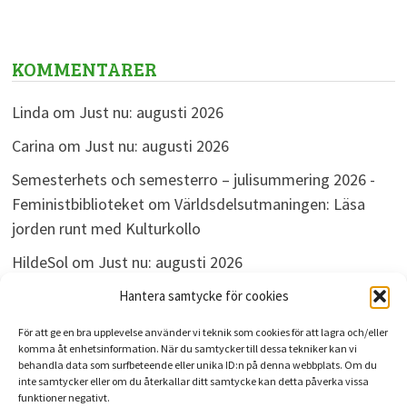
KOMMENTARER
Linda
om
Just nu: augusti 2026
Carina
om
Just nu: augusti 2026
Semesterhets och semesterro – julisummering 2026 -
Feministbiblioteket
om
Världsdelsutmaningen: Läsa
jorden runt med Kulturkollo
HildeSol
om
Just nu: augusti 2026
Bokdivisionen
om
Just nu: augusti 2026
Hantera samtycke för cookies
För att ge en bra upplevelse använder vi teknik som cookies för att lagra och/eller
komma åt enhetsinformation. När du samtycker till dessa tekniker kan vi
behandla data som surfbeteende eller unika ID:n på denna webbplats. Om du
ARKIV
inte samtycker eller om du återkallar ditt samtycke kan detta påverka vissa
funktioner negativt.