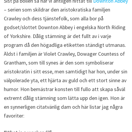
Sist på bollen så har vi äntligen hittat till
Downton Abbey
– serien som skildrar den aristokratiska familjen
Crawley och dess tjänstefolk, som alla bor på
godset/slottet Downton Abbey i engelska North Riding
of Yorkshire. Dålig stämning är det fullt av i varje
program då den högadliga etiketten ständigt utmanas.
Äldst i familjen är Violet Crawley, Dowager Countess of
Grantham, som till synes är den som symboliserar
aristokratin i sitt esse, men samtidigt har hon, under sin
välpolerade yta, ett hjärta av guld och ett stort sinne av
humor. Hon bemästrar konsten till fullo att skapa såväl
extremt dålig stämning som lätta upp den igen. Hon är
en synnerligen citatvänlig dam och här listar jag några
favoriter: