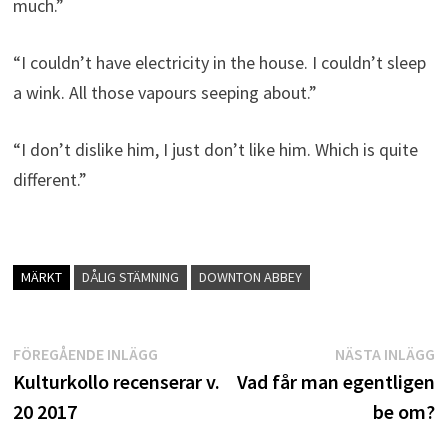
much.”
“I couldn’t have electricity in the house. I couldn’t sleep
a wink. All those vapours seeping about.”
“I don’t dislike him, I just don’t like him. Which is quite
different.”
MÄRKT
DÅLIG STÄMNING
DOWNTON ABBEY
Inläggsnavigering
Föregående
N
FÖREGÅENDE INLÄGG
NÄSTA INLÄGG
inlägg:
i
Kulturkollo recenserar v.
Vad får man egentligen
20 2017
be om?