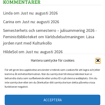
KOMMENTARER
Linda
om
Just nu: augusti 2026
Carina
om
Just nu: augusti 2026
Semesterhets och semesterro – julisummering 2026 -
Feministbiblioteket
om
Världsdelsutmaningen: Läsa
jorden runt med Kulturkollo
HildeSol
om
Just nu: augusti 2026
Bokdivisionen
om
Just nu: augusti 2026
Hantera samtycke för cookies
För att ge en bra upplevelse använder vi teknik som cookies för att lagra och/eller
komma åt enhetsinformation. När du samtycker till dessa tekniker kan vi
behandla data som surfbeteende eller unika ID:n på denna webbplats. Om du
ARKIV
inte samtycker eller om du återkallar ditt samtycke kan detta påverka vissa
funktioner negativt.
Arkiv
ACCEPTERA