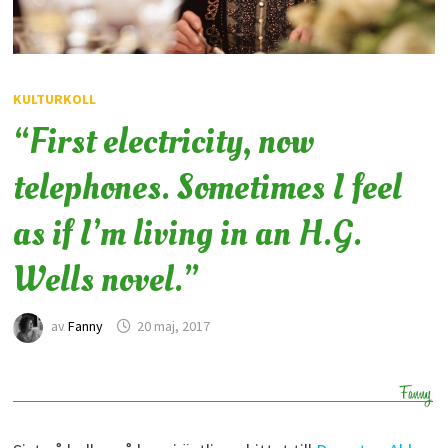
KULTURKOLL
“First electricity, now
telephones. Sometimes I feel
as if I’m living in an H.G.
Wells novel.”
av
Fanny
20 maj, 2017