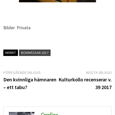
Bilder: Privata
MÄRKT
BOKMÄSSAN 2017
Inläggsnavigering
Föregående
N
FÖREGÅENDE INLÄGG
NÄSTA INLÄGG
inlägg:
i
Den kvinnliga hämnaren
Kulturkollo recenserar v.
– ett tabu?
39 2017
Carolina