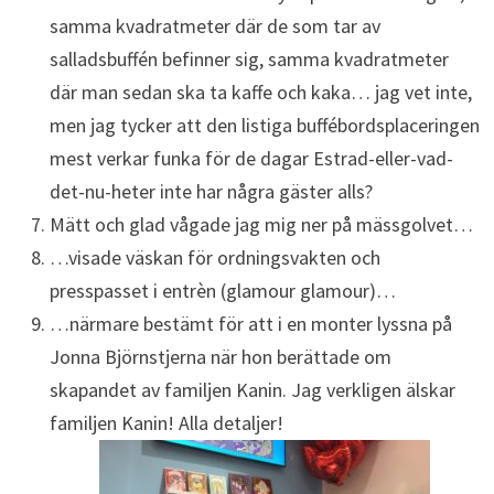
samma kvadratmeter där de som tar av
salladsbuffén befinner sig, samma kvadratmeter
där man sedan ska ta kaffe och kaka… jag vet inte,
men jag tycker att den listiga buffébordsplaceringen
mest verkar funka för de dagar Estrad-eller-vad-
det-nu-heter inte har några gäster alls?
Mätt och glad vågade jag mig ner på mässgolvet…
…visade väskan för ordningsvakten och
presspasset i entrèn (glamour glamour)…
…närmare bestämt för att i en monter lyssna på
Jonna Björnstjerna när hon berättade om
skapandet av familjen Kanin. Jag verkligen älskar
familjen Kanin! Alla detaljer!