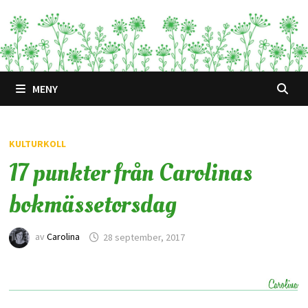
Hoppa
till
innehåll
MENY
KULTURKOLL
17 punkter från Carolinas
bokmässetorsdag
av
Carolina
28 september, 2017