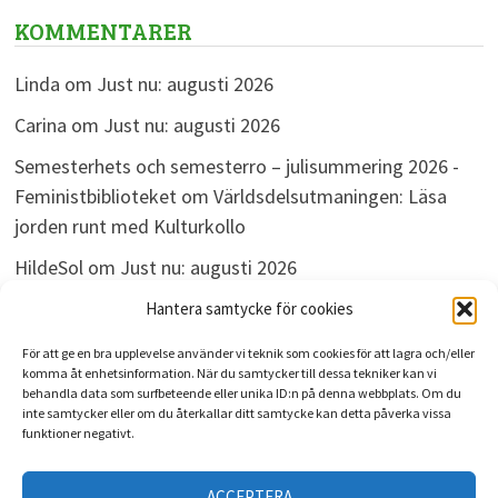
KOMMENTARER
Linda
om
Just nu: augusti 2026
Carina
om
Just nu: augusti 2026
Semesterhets och semesterro – julisummering 2026 -
Feministbiblioteket
om
Världsdelsutmaningen: Läsa
jorden runt med Kulturkollo
HildeSol
om
Just nu: augusti 2026
Bokdivisionen
om
Just nu: augusti 2026
Hantera samtycke för cookies
För att ge en bra upplevelse använder vi teknik som cookies för att lagra och/eller
komma åt enhetsinformation. När du samtycker till dessa tekniker kan vi
behandla data som surfbeteende eller unika ID:n på denna webbplats. Om du
ARKIV
inte samtycker eller om du återkallar ditt samtycke kan detta påverka vissa
funktioner negativt.
Arkiv
ACCEPTERA