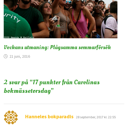
Veckans utmaning: Plågsamma sommarförsök
21 juni, 2016
2 svar på “
17 punkter från Carolinas
bokmässetorsdag
”
skriver:
Hanneles bokparadis
28 september, 2017 kl. 22:55