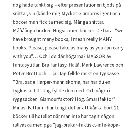
nog hade tänkt sig – efter presentationen bjöds på
snittar, vin (kände mig Mycket Glamorös igen) och
böcker man fick ta med sig. Många snittar.
Måååånga böcker. Högvis med böcker. De bara: ”we
have brought many books, I mean really MANY
books. Please, please take as many as you can carry
with you”… Och i de där högarna? MASSOR av
fantasytitlar. Bra fantasy. Hallå, Mark Lawrence och
Peter Brett och… ja. Jag fyllde raskt en tygkasse.
”Bra, sade Harper-människorna, här har du en
tygkasse till.” Jag fyllde den med. Och några i
ryggsäcken. Glamourfaktor? Hög. Smartfaktor?
Minus. Fattar ni hur tungt det är att kånka bort 21
böcker till hotellet när man inte har tagit någon
rullväska med pga ”jag-brukar-faktiskt-inte-köpa-