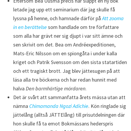
Eftersom Bea Uusma precis har släppt en ny bok
letade jag upp ett seminarium där jag skulle få
lyssna på henne, och hamnade därför på
Att zooma
in en berättelse
som handlade om tre författare
som alla har grävt ner sig djupt i var sitt ämne och
sen skrivit om det. Bea om Andréexpeditionen,
Mats-Eric Nilsson om en spiongåta i under kalla
kriget och Patrik Svensson om den sista statartiden
och ett tragiskt brott. Jag blev jättesugen på att
läsa alla tre böckerna och har redan hunnit med
halva
Den barmhärtige mördaren
.
Det är svårt att sammanfatta årets mässa utan att
nämna
Chimamanda Ngozi Adichie
. Kön ringlade sig
jättelång (alltså JÄTTElång) till prisutdelningen där
hon skulle få ta emot Bokmässans hederspris