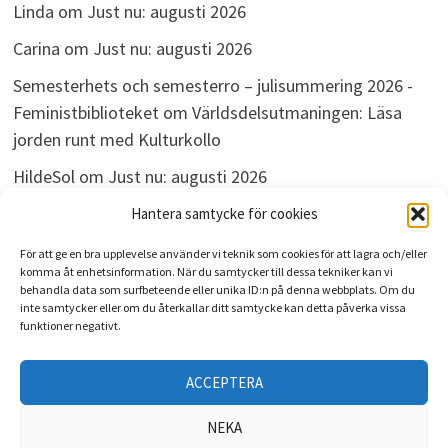
Linda
om
Just nu: augusti 2026
Carina
om
Just nu: augusti 2026
Semesterhets och semesterro – julisummering 2026 -
Feministbiblioteket
om
Världsdelsutmaningen: Läsa
jorden runt med Kulturkollo
HildeSol
om
Just nu: augusti 2026
Bokdivisionen
om
Just nu: augusti 2026
Hantera samtycke för cookies
För att ge en bra upplevelse använder vi teknik som cookies för att lagra och/eller
komma åt enhetsinformation. När du samtycker till dessa tekniker kan vi
behandla data som surfbeteende eller unika ID:n på denna webbplats. Om du
ARKIV
inte samtycker eller om du återkallar ditt samtycke kan detta påverka vissa
funktioner negativt.
Arkiv
ACCEPTERA
NEKA