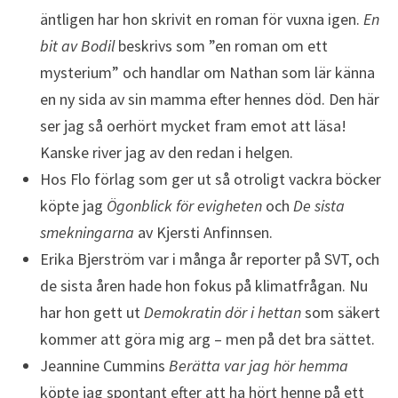
äntligen har hon skrivit en roman för vuxna igen.
En
bit av Bodil
beskrivs som ”en roman om ett
mysterium” och handlar om Nathan som lär känna
en ny sida av sin mamma efter hennes död. Den här
ser jag så oerhört mycket fram emot att läsa!
Kanske river jag av den redan i helgen.
Hos Flo förlag som ger ut så otroligt vackra böcker
köpte jag
Ögonblick för evigheten
och
De sista
smekningarna
av Kjersti Anfinnsen.
Erika Bjerström var i många år reporter på SVT, och
de sista åren hade hon fokus på klimatfrågan. Nu
har hon gett ut
Demokratin dör i hettan
som säkert
kommer att göra mig arg – men på det bra sättet.
Jeannine Cummins
Berätta var jag hör hemma
köpte jag spontant efter att ha hört henne på ett