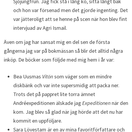
Sjöjungfrun. Jag fick stå i lång kö, sitta långt bak
och hon var försenad men det gjorde ingenting. Det
var jätteroligt att se henne på scen när hon blev fint
intervjuad av Agri Ismail.
Även om jag har sansat mig en del sen de första
gångerna jag var på bokmässan så blir det alltid några
inköp. De böcker som följde med mig hem i år var:
Bea Uusmas
Vitön
som väger som en mindre
diskbänk och var inte supersmidig att packa ner.
Trots det på pappret lite torra ämnet
Andréexpeditionen älskade jag
Expeditionen
när den
kom. Jag blev så glad när jag hörde att det nu har
kommit en uppföljare.
Sara Lövestam är en av mina favoritförfattare och