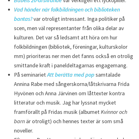
Babels 20-årsfirande
var verkligen ett lyckopiller.
Vad händer när folkbildningen och biblioteken
bantas?
var otroligt intressant. Inga politiker på
scen, men väl representanter från olika delar av
kulturen. Det var så ledsamt att höra om hur
folkbildningen (bibliotek, föreningar, kulturskolor
mm) prioriteras ner men det fanns också en otrolig
smittande kraft i paneldeltagarnas engagemang.
På seminariet
Att berätta med pop
samtalade
Annina Rabe med sångerskorna/låtskrivarna Frida
Hyvönen och Anna Järvinen om låttexter kontra
litteratur och musik. Jag har lyssnat mycket
framförallt på Fridas musik (albumet
Kvinnor och
barn
är otroligt) och hennes texter är som små
noveller.