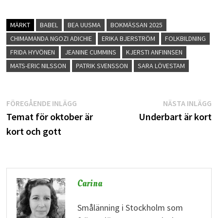
MÄRKT
BABEL
BEA UUSMA
BOKMÄSSAN 2025
CHIMAMANDA NGOZI ADICHIE
ERIKA BJERSTRÖM
FOLKBILDNING
FRIDA HYVÖNEN
JEANINE CUMMINS
KJERSTI ANFINNSEN
MATS-ERIC NILSSON
PATRIK SVENSSON
SARA LÖVESTAM
Inläggsnavigering
Föregående
N
FÖREGÅENDE INLÄGG
NÄSTA INLÄGG
inlägg:
i
Temat för oktober är
Underbart är kort
kort och gott
Carina
Smålänning i Stockholm som