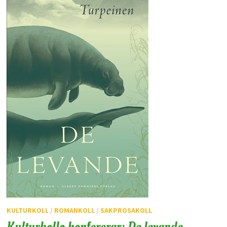
KULTURKOLL
/
ROMANKOLL
/
SAKPROSAKOLL
Kulturkollo konfererar: De levande