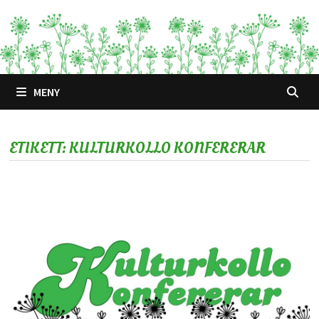
Hoppa
till
innehåll
MENY
ETIKETT:
KULTURKOLLO KONFERERAR