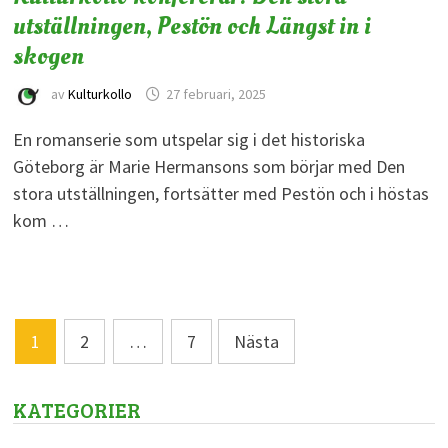
utställningen, Pestön och Längst in i
skogen
av
Kulturkollo
27 februari, 2025
En romanserie som utspelar sig i det historiska
Göteborg är Marie Hermansons som börjar med Den
stora utställningen, fortsätter med Pestön och i höstas
kom …
Sidnumrering
1
2
…
7
Nästa
för
inlägg
KATEGORIER