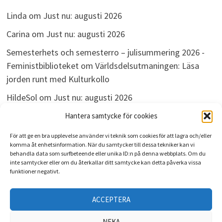
Linda
om
Just nu: augusti 2026
Carina
om
Just nu: augusti 2026
Semesterhets och semesterro – julisummering 2026 -
Feministbiblioteket
om
Världsdelsutmaningen: Läsa
jorden runt med Kulturkollo
HildeSol
om
Just nu: augusti 2026
Bokdivisionen
om
Just nu: augusti 2026
Hantera samtycke för cookies
För att ge en bra upplevelse använder vi teknik som cookies för att lagra och/eller
komma åt enhetsinformation. När du samtycker till dessa tekniker kan vi
behandla data som surfbeteende eller unika ID:n på denna webbplats. Om du
ARKIV
inte samtycker eller om du återkallar ditt samtycke kan detta påverka vissa
funktioner negativt.
Arkiv
ACCEPTERA
NEKA