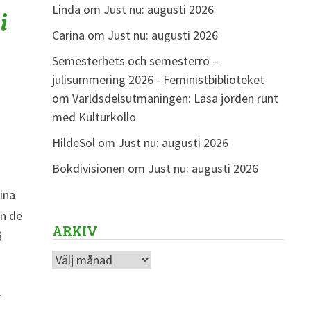
Linda
om
Just nu: augusti 2026
i
Carina
om
Just nu: augusti 2026
Semesterhets och semesterro –
julisummering 2026 - Feministbiblioteket
om
Världsdelsutmaningen: Läsa jorden runt
med Kulturkollo
HildeSol
om
Just nu: augusti 2026
Bokdivisionen
om
Just nu: augusti 2026
mina
an de
ARKIV
å
Arkiv
r