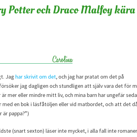
ry Potter och Draco Malfoy kära 
igt. Jag
har skrivit om det
, och jag har pratat om det på
 försöker jag dagligen och stundligen att själv vara det för 
r är mer eller mindre mitt liv, och mina barn har ungefär sed
 med en bok i läsfåtöljen eller vid matbordet, och att det d
r är pappa?”)
dste (snart sexton) läser inte mycket, i alla fall inte romane