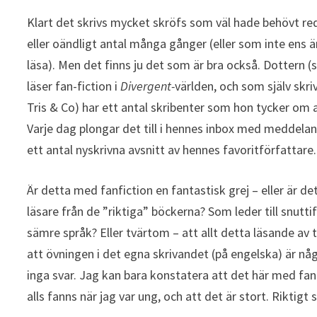
Klart det skrivs mycket skröfs som väl hade behövt re
eller oändligt antal många gånger (eller som inte ens 
läsa). Men det finns ju det som är bra också. Dottern 
läser fan-fiction i
Divergent-
världen, och som själv skri
Tris & Co) har ett antal skribenter som hon tycker om at
Varje dag plongar det till i hennes inbox med meddela
ett antal nyskrivna avsnitt av hennes favoritförfattare.
Är detta med fanfiction en fantastisk grej – eller är d
läsare från de ”riktiga” böckerna? Som leder till snutti
sämre språk? Eller tvärtom – att allt detta läsande av 
att övningen i det egna skrivandet (på engelska) är nå
inga svar. Jag kan bara konstatera att det här med fan-
alls fanns när jag var ung, och att det är stort. Riktigt s