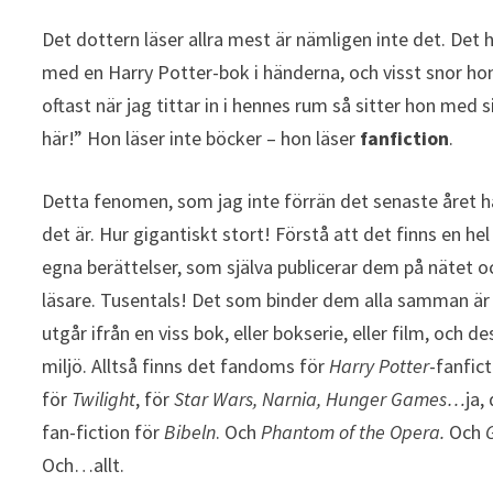
Det dottern läser allra mest är nämligen inte det. Det h
med en Harry Potter-bok i händerna, och visst snor ho
oftast när jag tittar in i hennes rum så sitter hon med
här!” Hon läser inte böcker – hon läser
fanfiction
.
Detta fenomen, som jag inte förrän det senaste året ha
det är. Hur gigantiskt stort! Förstå att det finns en he
egna berättelser, som själva publicerar dem på nätet 
läsare. Tusentals! Det som binder dem alla samman är 
utgår ifrån en viss bok, eller bokserie, eller film, och d
miljö. Alltså finns det fandoms för
Harry Potter
-fanfict
för
Twilight
, för
Star Wars, Narnia, Hunger Games…
ja,
fan-fiction för
Bibeln
. Och
Phantom of the Opera.
Och
Och…allt.