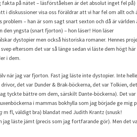
akta på nätet – läsförståelsen är det absolut inget fel på)
i diskussioner visa oss föräldrar att vi har fel om allt och 
ns problem – han är som sagt snart sexton och då är världen
n den yngsta (snart fjorton) – hon läser! Hon läser
skar dystopier men också historiska romaner. Hennes proj
a svep eftersom det var så länge sedan vi läste dem högt här
er i dem.
när jag var fjorton. Fast jag läste inte dystopier. Inte hell
 drivor, det var Dunder & Brak-böckerna, det var Tolkien, det
 tyckte bättre om dem, särskilt Dante-böckerna). Det var
a vuxenböckerna i mammas bokhylla som jag började ge mig p
ng
m fl, väldigt bra) blandat med Judith Krantz (snusk!
 jag läste jämt (precis som jag fortfarande gör). Men det v