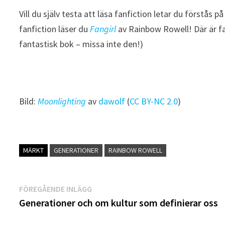
Vill du själv testa att läsa fanfiction letar du förstås p
fanfiction läser du
Fangirl
av Rainbow Rowell! Där är fa
fantastisk bok – missa inte den!)
Bild:
Moonlighting
av
dawolf
(
CC BY-NC 2.0
)
MÄRKT
GENERATIONER
RAINBOW ROWELL
Inläggsnavigering
Föregående
FÖREGÅENDE INLÄGG
inlägg:
Generationer och om kultur som definierar oss