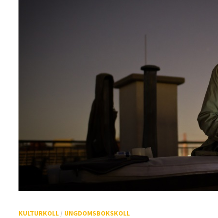
KULTURKOLL
/
UNGDOMSBOKSKOLL