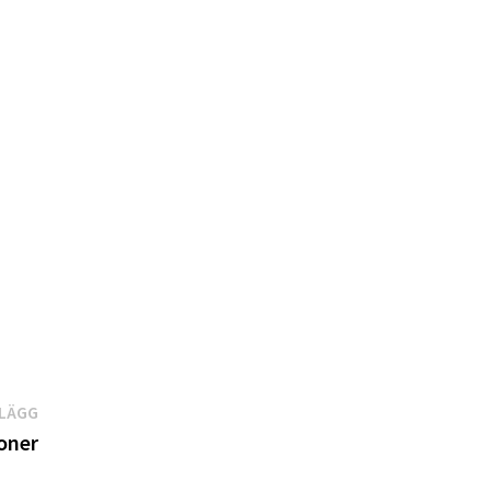
Nästa
NLÄGG
inlägg:
oner