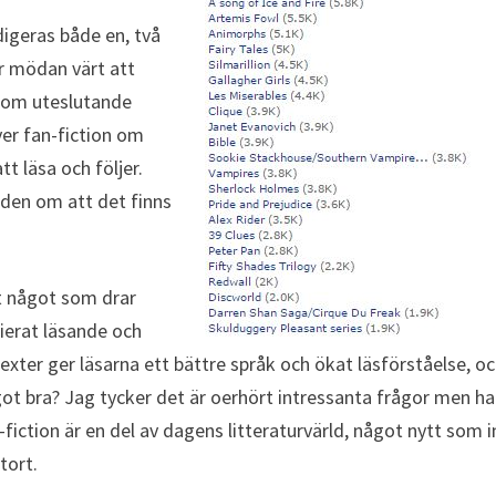
digeras både en, två
är mödan värt att
(som uteslutande
ver fan-fiction om
t läsa och följer.
nden om att det finns
et något som drar
fierat läsande och
texter ger läsarna ett bättre språk och ökat läsförståelse, o
got bra? Jag tycker det är oerhört intressanta frågor men ha
fiction är en del av dagens litteraturvärld, något nytt som i
tort.