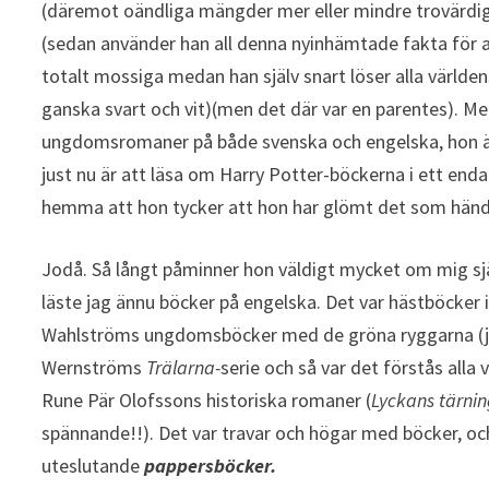
(däremot oändliga mängder mer eller mindre trovärdig f
(sedan använder han all denna nyinhämtade fakta för att 
totalt mossiga medan han själv snart löser alla världe
ganska svart och vit)(men det där var en parentes). Me
ungdomsromaner på både svenska och engelska, hon äl
just nu är att läsa om Harry Potter-böckerna i ett end
hemma att hon tycker att hon har glömt det som händ
Jodå. Så långt påminner hon väldigt mycket om mig själv 
läste jag ännu böcker på engelska. Det var hästböcker i
Wahlströms ungdomsböcker med de gröna ryggarna (jag
Wernströms
Trälarna-
serie och så var det förstås all
Rune Pär Olofssons historiska romaner (
Lyckans tärni
spännande!!). Det var travar och högar med böcker, och
uteslutande
pappersböcker.