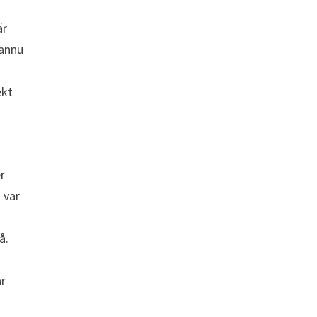
är
 ännu
ekt
er
 var
å.
ar