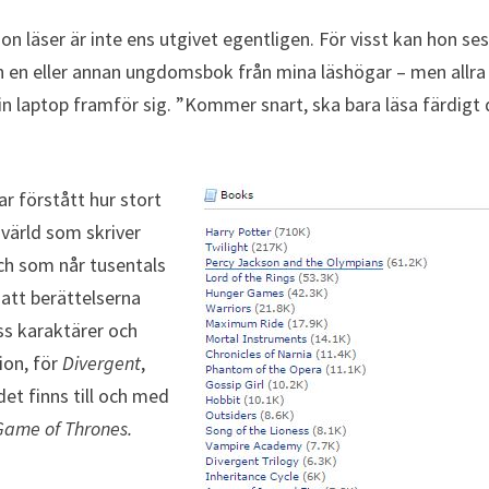
on läser är inte ens utgivet egentligen. För visst kan hon se
n en eller annan ungdomsbok från mina läshögar – men allra
 sin laptop framför sig. ”Kommer snart, ska bara läsa färdigt
r förstått hur stort
l värld som skriver
och som når tusentals
att berättelserna
ess karaktärer och
ion, för
Divergent
,
 det finns till och med
Game of Thrones.