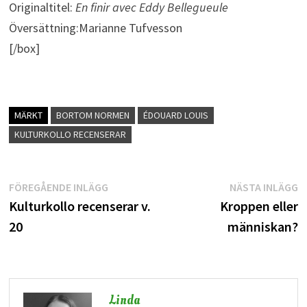
Originaltitel:
En finir avec Eddy Bellegueule
Översättning:Marianne Tufvesson
[/box]
MÄRKT
BORTOM NORMEN
ÉDOUARD LOUIS
KULTURKOLLO RECENSERAR
Inläggsnavigering
Föregående
N
FÖREGÅENDE INLÄGG
NÄSTA INLÄGG
inlägg:
i
Kulturkollo recenserar v.
Kroppen eller
20
människan?
Linda