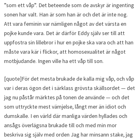
”som ett våp”. Det beteende som de avskyr är ingenting
sonen har valt. Han är som han är och det är inte nog.
Att vara feminin var nämligen något av det värsta en
pojke kunde vara. Det är därför Eddy själv ser till att
uppfostra sin lillebror i hur en pojke ska vara och att han
måste vara kär i flickor, att homosexualitet är något
motbjudande. Ingen ville ha ett våp till son.
[quote]För det mesta brukade de kalla mig våp, och våp
var i deras ögon det i särklass grövsta skällsordet — det
jag nu påstår märktes på tonen de använde — och det
som uttryckte mest vämjelse, långt mer än idiot och
dumskalle. I en värld där manliga värden hyllades och
ansågs överlägsna brukade till och med min mor
beskriva sig själv med orden Jag har minsann stake, jag