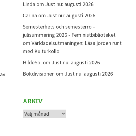
Linda
om
Just nu: augusti 2026
Carina
om
Just nu: augusti 2026
Semesterhets och semesterro –
julisummering 2026 - Feministbiblioteket
om
Världsdelsutmaningen: Läsa jorden runt
med Kulturkollo
HildeSol
om
Just nu: augusti 2026
Bokdivisionen
om
Just nu: augusti 2026
 av
ARKIV
Arkiv