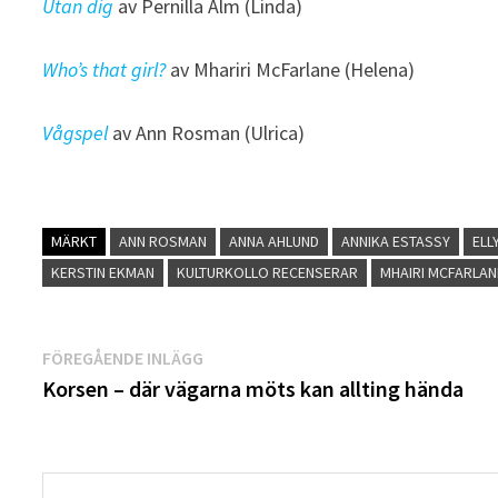
Utan dig
av Pernilla Alm (Linda)
Who’s that girl?
av Mhariri McFarlane (Helena)
Vågspel
av Ann Rosman (Ulrica)
MÄRKT
ANN ROSMAN
ANNA AHLUND
ANNIKA ESTASSY
ELL
KERSTIN EKMAN
KULTURKOLLO RECENSERAR
MHAIRI MCFARLAN
Inläggsnavigering
Föregående
FÖREGÅENDE INLÄGG
inlägg:
Korsen – där vägarna möts kan allting hända