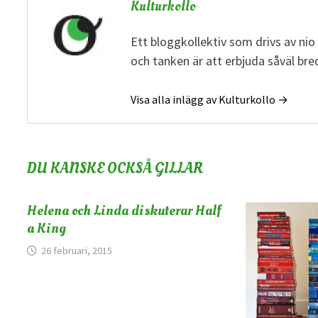
Kulturkollo
Ett bloggkollektiv som drivs av nio
och tanken är att erbjuda såväl bred
Visa alla inlägg av Kulturkollo →
DU KANSKE OCKSÅ GILLAR
Helena och Linda diskuterar Half
a King
26 februari, 2015