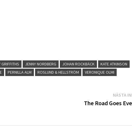
Y GRIFFITHS
JENNY NORDBERG
JOHAN ROCKBÄCK
KATE ATKINSON
E
PERNILLA ALM
ROSLUND & HELLSTRÖM
VERONIQUE OLMI
NÄSTA I
The Road Goes Eve