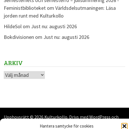
Semesterhets och semesterro – julisummering 2026 -
Feministbiblioteket
om
Världsdelsutmaningen: Läsa
jorden runt med Kulturkollo
HildeSol
om
Just nu: augusti 2026
Bokdivisionen
om
Just nu: augusti 2026
ARKIV
Arkiv
Upphovsrätt © 2026
Kulturkollo
. Drivs med
WordPress
och
Bam
.
Hantera samtycke för cookies