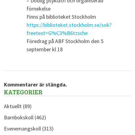
– Dödlig psykiatri och organiserad
förnekelse
Finns på biblioteket Stockholm
https://biblioteket.stockholm.se/sok?
freetext=G%C3%B6tzsche
Föredrag på ABF Stockholm den 5
september kl 18
Kommentarer är stängda.
KATEGORIER
Aktuellt
(89)
Barnbokskoll
(462)
Evenemangskoll
(313)