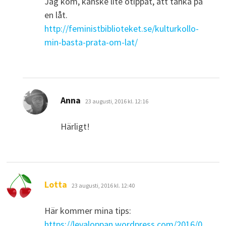
Jag kom, kanske lite otippat, att tänka på
en låt.
http://feministbiblioteket.se/kulturkollo-
min-basta-prata-om-lat/
skriver:
Anna
23 augusti, 2016 kl. 12:16
Härligt!
skriver:
Lotta
23 augusti, 2016 kl. 12:40
Här kommer mina tips:
https://levaloppan.wordpress.com/2016/0