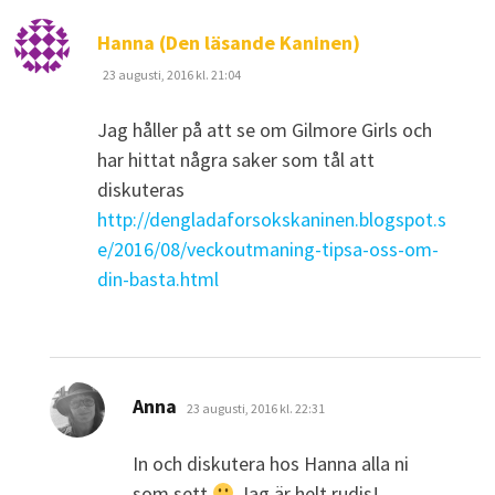
skriver:
Hanna (Den läsande Kaninen)
23 augusti, 2016 kl. 21:04
Jag håller på att se om Gilmore Girls och
har hittat några saker som tål att
diskuteras
http://dengladaforsokskaninen.blogspot.s
e/2016/08/veckoutmaning-tipsa-oss-om-
din-basta.html
skriver:
Anna
23 augusti, 2016 kl. 22:31
In och diskutera hos Hanna alla ni
som sett
Jag är helt rudis!