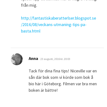
från mig.
http://fantastiskaberatterlser.blogspot.se
/2016/08/veckans-utmaning-tips-pa-
basta.html
skriver:
Anna
23 augusti, 2016 kl. 20:03
Tack för dina fina tips! Niceville var en
sån där bok som vi körde som bok å
bio här i Göteborg. Filmen var bra men
boken är bättre!