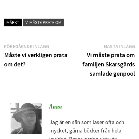
MÄRKT
VI MÅSTE PRATA OM
Inläggsnavigering
Föregående
N
FÖREGÅENDE INLÄGG
NÄSTA INLÄGG
inlägg:
i
Måste vi verkligen prata
Vi måste prata om
om det?
familjen Skarsgårds
samlade genpool
Anna
Jag är en sån som läser ofta och
mycket, gärna böcker från hela
världen. Reser jorden runt via