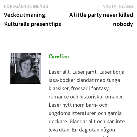
Inläggsnavigering
Föregående
N
FÖREGÅENDE INLÄGG
NÄSTA INLÄGG
inlägg:
i
Veckoutmaning:
A little party never killed
Kulturella presenttips
nobody
Carolina
Läser allt. Läser jämt. Läser börja
läsa-böcker blandat med tunga
klassiker, frossar i fantasy,
romance och historiska romaner.
Läser nytt inom barn- och
ungdomslitteraturen och gamla
deckare. Blandar allt och kan inte
leva utan. En dag utan någon