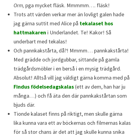
Orm,
pga mycket fläsk. Mmmmm…. fläsk!
Trots att värden verkar mer än lovligt galen hade
jag gärna suttit med Alice på
tekalaset hos
hattmakaren
i Underlandet. Te! Kakor! Så
underbart med tekalas!
Och pannkakstårta, då?! Mmmm… pannkakstårta!
Med grädde och jordgubbar, sittande på gamla
trädgårdsmöbler i en berså i en mysig trädgård.
Absolut! Alltså vill jag väldigt gärna komma med på
Findus födelsedagskalas
(ett av dem, han har ju
många…) och få äta den där pannkakstårtan som
bjuds där.
Tionde kalaset finns på riktigt, men skulle gärna
lika kunna vara ett av böckernas och filmernas kalas
för så stor chans är det att jag skulle kunna snika