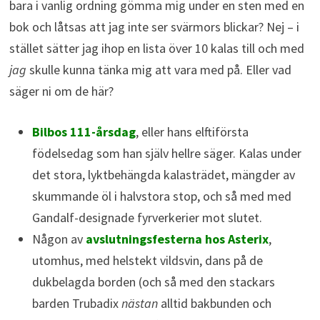
bara i vanlig ordning gömma mig under en sten med en
bok och låtsas att jag inte ser svärmors blickar? Nej – i
stället sätter jag ihop en lista över 10 kalas till och med
jag
skulle kunna tänka mig att vara med på. Eller vad
säger ni om de här?
Bilbos 111-årsdag
, eller hans elftiförsta
födelsedag som han själv hellre säger. Kalas under
det stora, lyktbehängda kalasträdet, mängder av
skummande öl i halvstora stop, och så med med
Gandalf-designade fyrverkerier mot slutet.
Någon av
avslutningsfesterna hos Asterix
,
utomhus, med helstekt vildsvin, dans på de
dukbelagda borden (och så med den stackars
barden Trubadix
nästan
alltid bakbunden och