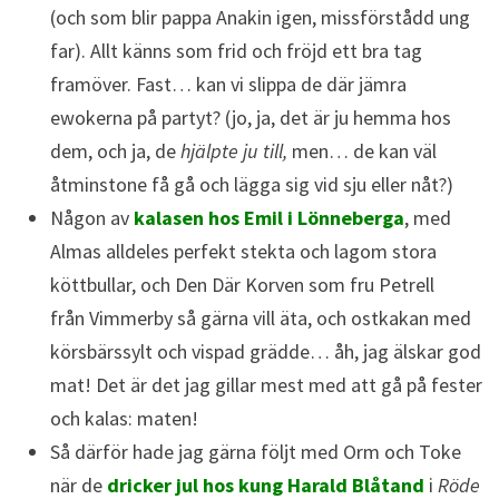
(och som blir pappa Anakin igen, missförstådd ung
far). Allt känns som frid och fröjd ett bra tag
framöver. Fast… kan vi slippa de där jämra
ewokerna på partyt? (jo, ja, det är ju hemma hos
dem, och ja, de
hjälpte ju till,
men… de kan väl
åtminstone få gå och lägga sig vid sju eller nåt?)
Någon av
kalasen hos Emil i Lönneberga
, med
Almas alldeles perfekt stekta och lagom stora
köttbullar, och Den Där Korven som fru Petrell
från Vimmerby så gärna vill äta, och ostkakan med
körsbärssylt och vispad grädde… åh, jag älskar god
mat! Det är det jag gillar mest med att gå på fester
och kalas: maten!
Så därför hade jag gärna följt med Orm och Toke
när de
dricker jul hos kung Harald Blåtand
i
Röde