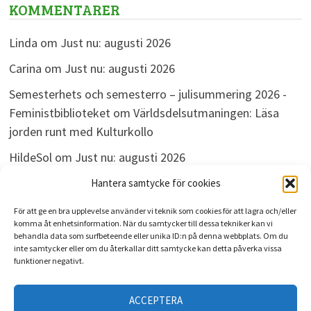
KOMMENTARER
Linda
om
Just nu: augusti 2026
Carina
om
Just nu: augusti 2026
Semesterhets och semesterro – julisummering 2026 -
Feministbiblioteket
om
Världsdelsutmaningen: Läsa
jorden runt med Kulturkollo
HildeSol
om
Just nu: augusti 2026
Bokdivisionen
om
Just nu: augusti 2026
Hantera samtycke för cookies
För att ge en bra upplevelse använder vi teknik som cookies för att lagra och/eller
komma åt enhetsinformation. När du samtycker till dessa tekniker kan vi
behandla data som surfbeteende eller unika ID:n på denna webbplats. Om du
ARKIV
inte samtycker eller om du återkallar ditt samtycke kan detta påverka vissa
funktioner negativt.
Arkiv
ACCEPTERA