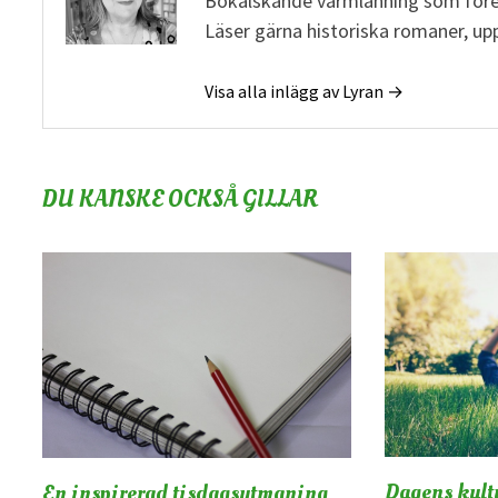
Bokälskande värmlänning som föredr
Läser gärna historiska romaner, up
Visa alla inlägg av Lyran →
DU KANSKE OCKSÅ GILLAR
Dagens kultu
En inspirerad tisdagsutmaning