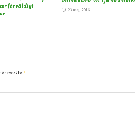
Välkommen till Tjocka släkte
er för väldigt
23 maj, 2016
ar
t är märkta
*