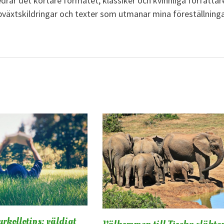
ar det kortare formatet, klassiker och kvinnliga författar
pväxtskildringar och texter som utmanar mina föreställninga
rkollotips: väldigt