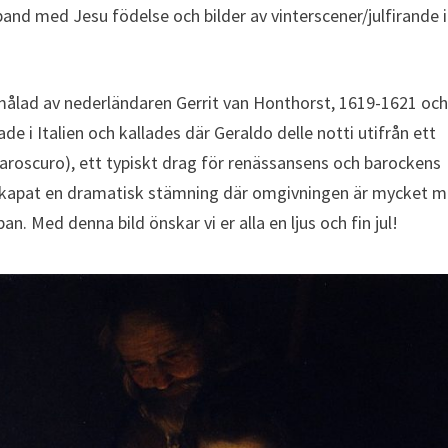
and med Jesu födelse och bilder av vinterscener/julfirande i
 målad av nederländaren Gerrit van Honthorst, 1619-1621 oc
ade i Italien och kallades där Geraldo delle notti utifrån ett
iaroscuro), ett typiskt drag för renässansens och barockens
kapat en dramatisk stämning där omgivningen är mycket m
an. Med denna bild önskar vi er alla en ljus och fin jul!