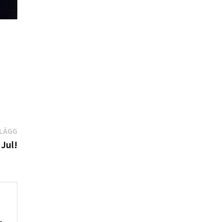
Nästa
NLÄGG
inlägg:
 Jul!