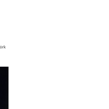
h
örk