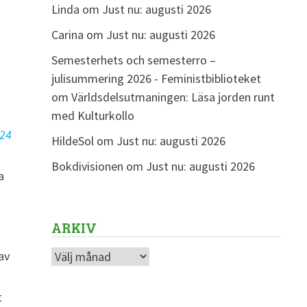
Linda
om
Just nu: augusti 2026
Carina
om
Just nu: augusti 2026
Semesterhets och semesterro –
julisummering 2026 - Feministbiblioteket
om
Världsdelsutmaningen: Läsa jorden runt
med Kulturkollo
 24
HildeSol
om
Just nu: augusti 2026
Bokdivisionen
om
Just nu: augusti 2026
a
ARKIV
av
Arkiv
t