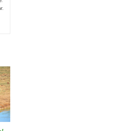
e.
r.