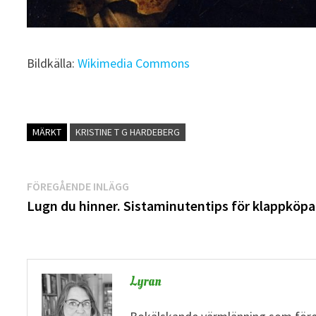
Bildkälla:
Wikimedia Commons
MÄRKT
KRISTINE T G HARDEBERG
Inläggsnavigering
Föregående
FÖREGÅENDE INLÄGG
inlägg:
Lugn du hinner. Sistaminutentips för klappköpa
Lyran