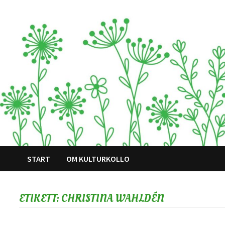
Hoppa
till
innehåll
START
OM KULTURKOLLO
ETIKETT:
CHRISTINA WAHLDÉN