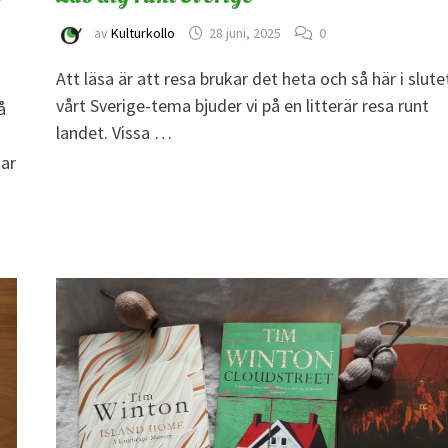
av
Kulturkollo
28 juni, 2025
0
Att läsa är att resa brukar det heta och så här i slute
vårt Sverige-tema bjuder vi på en litterär resa runt
å
landet. Vissa …
tar