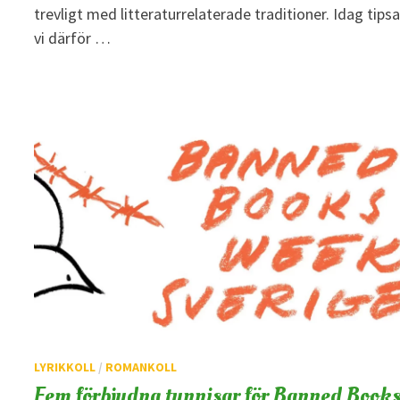
trevligt med litteraturrelaterade traditioner. Idag tipsa
vi därför …
LYRIKKOLL
/
ROMANKOLL
Fem förbjudna tunnisar för Banned Book