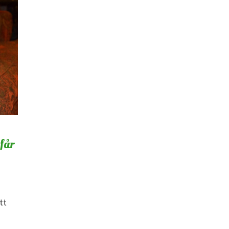
får
tt