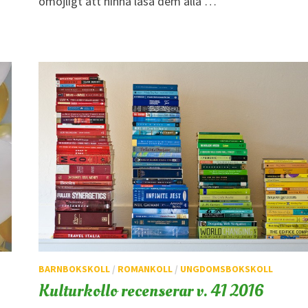
omöjligt att hinna läsa dem alla …
BARNBOKSKOLL
/
ROMANKOLL
/
UNGDOMSBOKSKOLL
Kulturkollo recenserar v. 41 2016