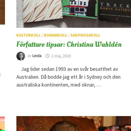
KULTURKOLL
/
ROMANKOLL
/
SAKPROSAKOLL
Författare tipsar: Christina Wahldén
av
Linda
1 maj, 2020
Jag lider sedan 1993 av en svår besatthet av
i
Australien. Då bodde jag ett år i Sydney och den
australiska kontinenten, med öknar, …