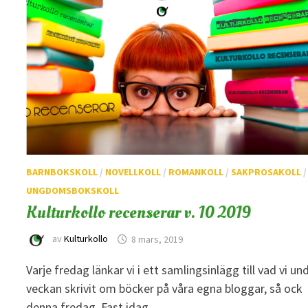
BARNBOKSKOLL
/
NOVELLKOLL
/
ROMANKOLL
/
SAKPROSAKOLL
/
UNGDOMSBOKSKOLL
Kulturkollo recenserar v. 10 2019
av
Kulturkollo
8 mars, 2019
Varje fredag länkar vi i ett samlingsinlägg till vad vi un
veckan skrivit om böcker på våra egna bloggar, så ock
denna fredag. Fast idag …