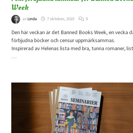
Week
av
Linda
7 oktober, 2025
0
Den här veckan är det Banned Books Week, en vecka d
förbjudna böcker och censur uppmärksammas.
Inspirerad av Helenas lista med bra, tunna romaner, lis
…