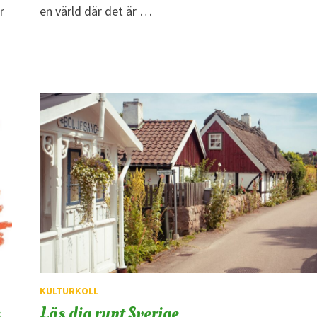
r
en värld där det är …
KULTURKOLL
s
Läs dig runt Sverige