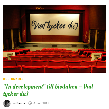
KULTURKOLL
”In development” till bioduken – Vad
tycker du?
av
Fanny
4 juni, 2015