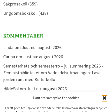
Sakprosakoll
(359)
Ungdomsbokskoll
(438)
KOMMENTARER
Linda
om
Just nu: augusti 2026
Carina
om
Just nu: augusti 2026
Semesterhets och semesterro – julisummering 2026 -
Feministbiblioteket
om
Världsdelsutmaningen: Läsa
jorden runt med Kulturkollo
HildeSol
om
Just nu: augusti 2026
Bokdivisionen
om
Just nu: augusti 2026
Hantera samtycke för cookies
För att ge en bra upplevelse använder vi teknik som cookies för att lagra och/eller