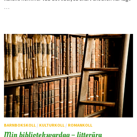
…
BARNBOKSKOLL
/
KULTURKOLL
/
ROMANKOLL
Min biblioteksvardag – litterära