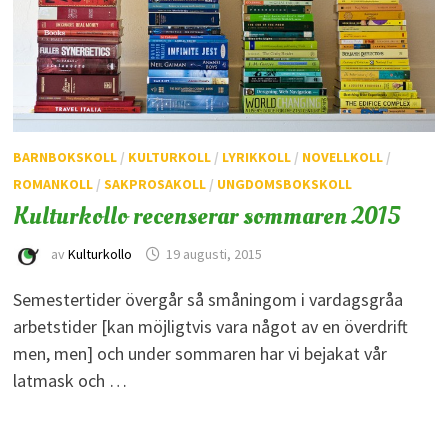
BARNBOKSKOLL
/
KULTURKOLL
/
LYRIKKOLL
/
NOVELLKOLL
/
ROMANKOLL
/
SAKPROSAKOLL
/
UNGDOMSBOKSKOLL
Kulturkollo recenserar sommaren 2015
av
Kulturkollo
19 augusti, 2015
Semestertider övergår så småningom i vardagsgråa
arbetstider [kan möjligtvis vara något av en överdrift
men, men] och under sommaren har vi bejakat vår
latmask och …