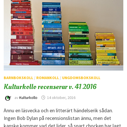
BARNBOKSKOLL
/
ROMANKOLL
/
UNGDOMSBOKSKOLL
Kulturkollo recenserar v. 41 2016
av
Kulturkollo
14 oktober, 2016
Ännu en läsvecka och en litterärt händelserik sådan.
Ingen Bob Dylan på recensionslistan ännu, men det
kanske kommer vad det lider, så snart chocken har lagt