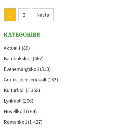
Sidnumrering
1
2
Nästa
för
inlägg
KATEGORIER
Aktuellt
(89)
Barnbokskoll
(462)
Evenemangskoll
(313)
Grafik- och seriekoll
(133)
Kulturkoll
(2 358)
Lyrikkoll
(166)
Novellkoll
(164)
Romankoll
(1 427)