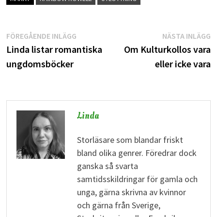
Inläggsnavigering
Föregående
N
FÖREGÅENDE INLÄGG
NÄSTA INLÄGG
inlägg:
i
Linda listar romantiska
Om Kulturkollos vara
ungdomsböcker
eller icke vara
Linda
Storläsare som blandar friskt
bland olika genrer. Föredrar dock
ganska så svarta
samtidsskildringar för gamla och
unga, gärna skrivna av kvinnor
och gärna från Sverige,