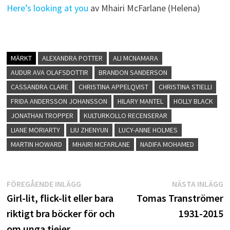
Here’s looking at you
av Mhairi McFarlane (Helena)
MÄRKT
ALEXANDRA POTTER
ALI MCNAMARA
AUDUR AVA OLAFSDOTTIR
BRANDON SANDERSON
CASSANDRA CLARE
CHRISTINA APPELQVIST
CHRISTINA STIELLI
FRIDA ANDERSSON JOHANSSON
HILARY MANTEL
HOLLY BLACK
JONATHAN TROPPER
KULTURKOLLO RECENSERAR
LIANE MORIARTY
LIU ZHENYUN
LUCY-ANNE HOLMES
MARTIN HOWARD
MHAIRI MCFARLANE
NADIFA MOHAMED
Inläggsnavigering
Föregående
N
FÖREGÅENDE INLÄGG
NÄSTA INLÄGG
inlägg:
i
Girl-lit, flick-lit eller bara
Tomas Tranströmer
riktigt bra böcker för och
1931-2015
om unga tjejer