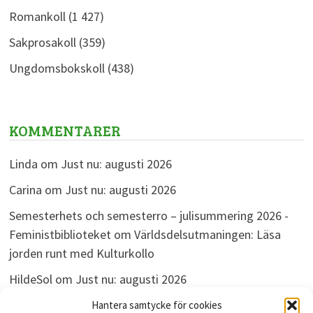
Romankoll
(1 427)
Sakprosakoll
(359)
Ungdomsbokskoll
(438)
KOMMENTARER
Linda
om
Just nu: augusti 2026
Carina
om
Just nu: augusti 2026
Semesterhets och semesterro – julisummering 2026 -
Feministbiblioteket
om
Världsdelsutmaningen: Läsa
jorden runt med Kulturkollo
HildeSol
om
Just nu: augusti 2026
Bokdivisionen
om
Just nu: augusti 2026
Hantera samtycke för cookies