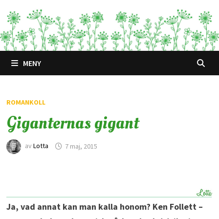
Hoppa
till
innehåll
MENY
ROMANKOLL
Giganternas gigant
av
Lotta
7 maj, 2015
Ja, vad annat kan man kalla honom? Ken Follett –