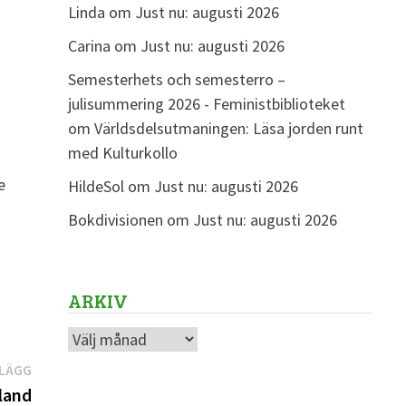
Linda
om
Just nu: augusti 2026
Carina
om
Just nu: augusti 2026
Semesterhets och semesterro –
julisummering 2026 - Feministbiblioteket
om
Världsdelsutmaningen: Läsa jorden runt
med Kulturkollo
e
HildeSol
om
Just nu: augusti 2026
Bokdivisionen
om
Just nu: augusti 2026
ARKIV
Arkiv
Nästa
NLÄGG
inlägg:
land