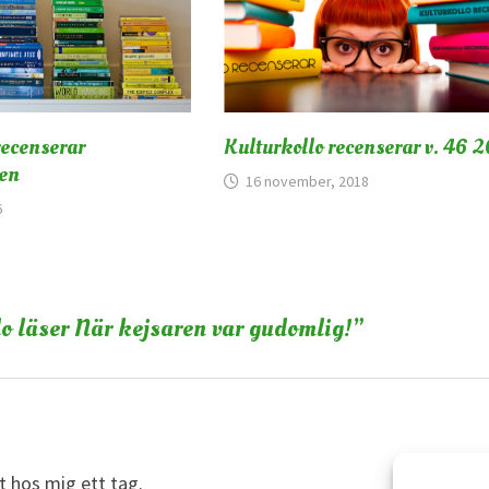
recenserar
Kulturkollo recenserar v. 46 
en
16 november, 2018
6
lo läser När kejsaren var gudomlig!
”
t hos mig ett tag.