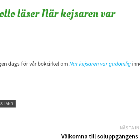
ollo läser När kejsaren var
igen dags för vår bokcirkel om
När kejsaren var gudomlig
inn
S LAND
NÄSTA I
Välkomna till soluppgångens 