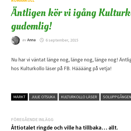
ROMANKOLL
Äntligen kör vi igång Kulturk
gudomlig!
av
Anna
6 september, 2015
Nu har vi väntat länge nog, länge nog, länge nog! Äntl
hos Kulturkollo läser på FB. Hääääng på vetja!
MÄRKT
JULIE OTSUKA
KULTURKOLLO LÄSER
SOLUPPGÅNGEN
Inläggsnavigering
Föregående
FÖREGÅENDE INLÄGG
inlägg:
Åttiotalet ringde och ville ha tillbaka… allt.