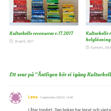
Kulturkollo recenserar v.17 2017
Kulturkollo 
helgläsning
28 april, 2017
8 januari, 201
Ett svar på “
Äntligen kör vi igång Kulturkol
skriver:
Lena
7 september, 2015 kl. 13:40
Låter trevligt. Den boken har legat och vänta