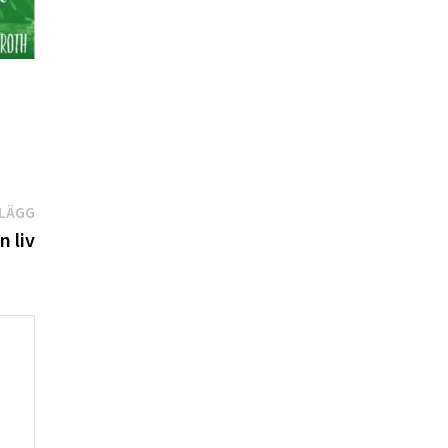
Nästa
NLÄGG
inlägg:
n liv