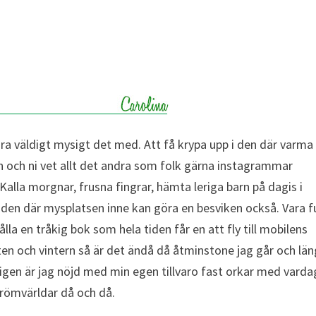
ara väldigt mysigt det med. Att få krypa upp i den där varma
en och ni vet allt det andra som folk gärna instagrammar
lla morgnar, frusna fingrar, hämta leriga barn på dagis i
 den där mysplatsen inne kan göra en besviken också. Vara fu
a en tråkig bok som hela tiden får en att fly till mobilens
en och vintern så är det ändå då åtminstone jag går och län
ligen är jag nöjd med min egen tillvaro fast orkar med vard
drömvärldar då och då.