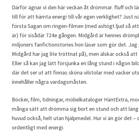
Därför ägnar vi den här veckan åt drömmar. fluff och lä
till för att hämta energi till vår egen verklighet? Just
första Sagan om ringen-filmen (med ashögt ljud så att v
är) för sisådär 724e gången. Midgård är hennes drömplat
miljoners fanfictionstories hon läser som gör det. Jag 
Midgård har jag lite tröttnat på), men älskar också att 
Eller så kan jag lätt försjunka en lång stund i någon bi
där det ser ut att finnas sköna vilstolar med vacker ut
innehåller några vardagsmåsten.
Böcker, film, tidningar, möbelkataloger HäntExtra, m
många sätt att drömma sig bort en stund och att längt
huvud också, helt utan hjälpmedel. Hur vi än gör det – d
ordentligt med energi.