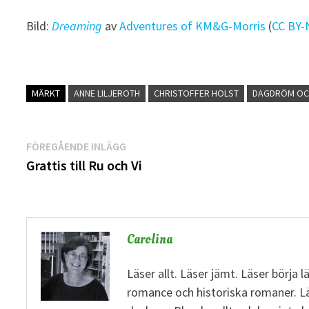
Bild:
Dreaming
av
Adventures of KM&G-Morris
(
CC BY-
MÄRKT
ANNE LILJEROTH
CHRISTOFFER HOLST
DAGDRÖM OC
Inläggsnavigering
Föregående
FÖREGÅENDE INLÄGG
inlägg:
Grattis till Ru och Vi
Carolina
Läser allt. Läser jämt. Läser börja 
romance och historiska romaner. L