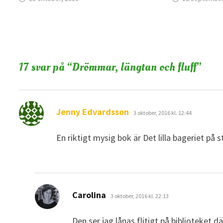
17 svar på “
Drömmar, längtan och fluff
”
skriver:
Jenny Edvardsson
3 oktober, 2016 kl. 12:44
En riktigt mysig bok är Det lilla bageriet p
skriver:
Carolina
3 oktober, 2016 kl. 22:13
Den ser jag lånas flitigt på biblioteket 