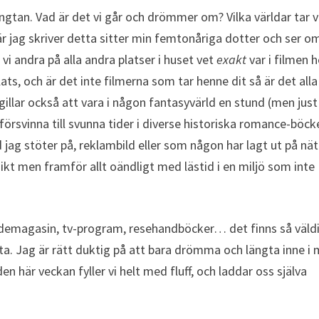
ngtan. Vad är det vi går och drömmer om? Vilka världar tar v
 när jag skriver detta sitter min femtonåriga dotter och ser o
i andra på alla andra platser i huset vet
exakt
var i filmen 
s, och är det inte filmerna som tar henne dit så är det alla
gillar också att vara i någon fantasyvärld en stund (men just
försvinna till svunna tider i diverse historiska romance-böcke
ld jag stöter på, reklambild eller som någon har lagt ut på nät
sikt men framför allt oändligt med lästid i en miljö som inte
odemagasin, tv-program, resehandböcker… det finns så väld
a. Jag är rätt duktig på att bara drömma och längta inne i 
en här veckan fyller vi helt med fluff, och laddar oss själva