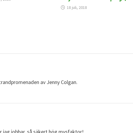
18 juli, 2018
å strandpromenaden av Jenny Colgan.
där jag jobbar, så säkert hög mysfaktor!