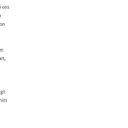
i oss
m
hon
r.
et,
igt
mitt