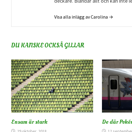
deckare. Blandar allt och kan inte 
Visa alla inlägg av Carolina →
DU KANSKE OCKSÅ GILLAR
Ensam är stark
De där Poké
29 oktober, 2018
12 september