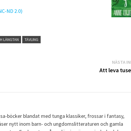
NC-ND 2.0)
H LÄNGTAN
TÄVLING
NÄSTA I
Att leva tuse
läsa-böcker blandat med tunga klassiker, frossar i fantasy,
äser nytt inom barn- och ungdomslitteraturen och gamla