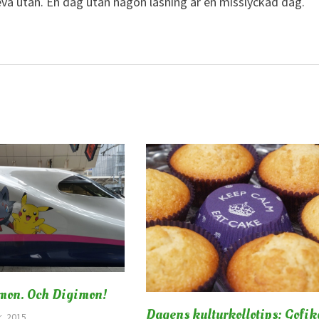
leva utan. En dag utan någon läsning är en misslyckad dag.
mon. Och Digimon!
Dagens kulturkollotips: Gofik
, 2015