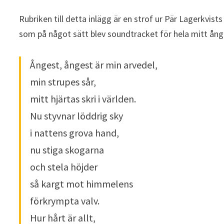
Rubriken till detta inlägg är en strof ur Pär Lagerkvist
som på något sätt blev soundtracket för hela mitt ånges
Ångest, ångest är min arvedel,
min strupes sår,
mitt hjärtas skri i världen.
Nu styvnar löddrig sky
i nattens grova hand,
nu stiga skogarna
och stela höjder
så kargt mot himmelens
förkrympta valv.
Hur hårt är allt,