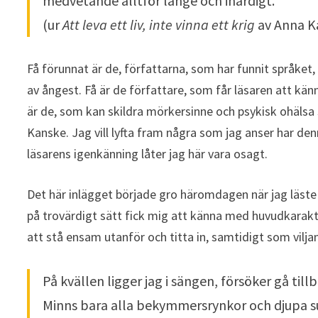
medvetande alltför länge och ihärdigt.
(ur
Att leva ett liv, inte vinna ett krig
av Anna K
Få förunnat är de, författarna, som har funnit språk
av ångest. Få är de författare, som får läsaren att känna
är de, som kan skildra mörkersinne och psykisk ohälsa s
Kanske. Jag vill lyfta fram några som jag anser har de
läsarens igenkänning låter jag här vara osagt.
Det här inlägget började gro häromdagen när jag läste
på trovärdigt sätt fick mig att känna med huvudkaraktä
att stå ensam utanför och titta in, samtidigt som viljan
På kvällen ligger jag i sängen, försöker gå till
Minns bara alla bekymmersrynkor och djupa s