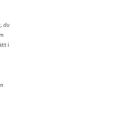
a, du
om
tt i
in