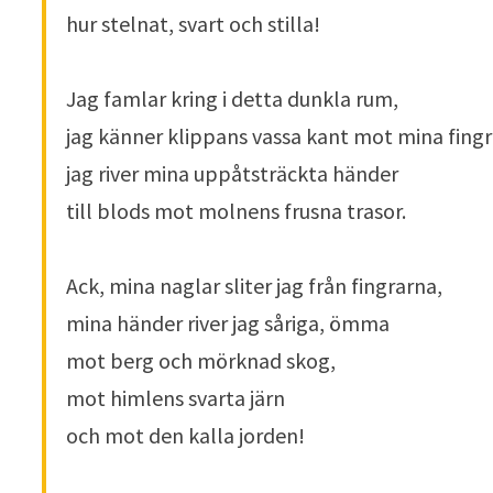
hur stelnat, svart och stilla!
*
Jag famlar kring i detta dunkla rum,
jag känner klippans vassa kant mot mina fingr
jag river mina uppåtsträckta händer
till blods mot molnens frusna trasor.
*
Ack, mina naglar sliter jag från fingrarna,
mina händer river jag såriga, ömma
mot berg och mörknad skog,
mot himlens svarta järn
och mot den kalla jorden!
*