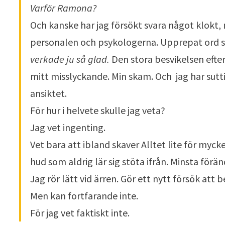
Varför Ramona?
Och kanske har jag försökt svara något klokt,
personalen och psykologerna. Upprepat ord s
verkade ju så glad.
Den stora besvikelsen efte
mitt misslyckande. Min skam. Och jag har suttit
ansiktet.
För hur i helvete skulle jag veta?
Jag vet ingenting.
Vet bara att ibland skaver Alltet lite för myck
hud som aldrig lär sig stöta ifrån. Minsta förän
Jag rör lätt vid ärren. Gör ett nytt försök att 
Men kan fortfarande inte.
För jag vet faktiskt inte.