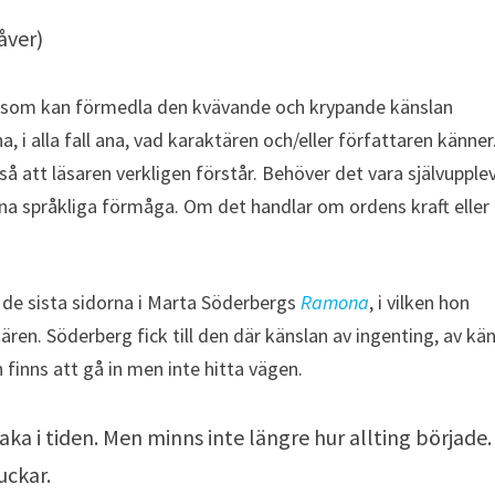
åver)
et, som kan förmedla den kvävande och krypande känslan
, i alla fall ana, vad karaktären och/eller författaren känner
å att läsaren verkligen förstår. Behöver det vara självupple
nna språkliga förmåga. Om det handlar om ordens kraft eller
 de sista sidorna i Marta Söderbergs
Ramona
, i vilken hon
ren. Söderberg fick till den där känslan av ingenting, av kä
 finns att gå in men inte hitta vägen.
baka i tiden. Men minns inte längre hur allting började.
uckar.