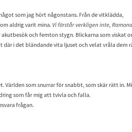
 något som jag hört någonstans. Från de vitklädda,
om aldrig varit mina.
Vi förstår verkligen inte, Ramon
r akutbesök och femton stygn. Blickarna som viskat 
 där i det bländande vita ljuset och velat vråla dem rä
et. Världen som snurrar för snabbt, som skär rätt in. M
dring som får mig att tvivla och falla.
besvara frågan.