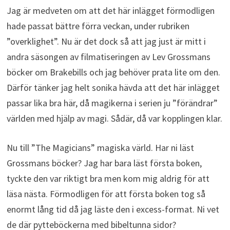
Jag är medveten om att det här inlägget förmodligen
hade passat bättre förra veckan, under rubriken
”overklighet”. Nu är det dock så att jag just är mitt i
andra säsongen av filmatiseringen av Lev Grossmans
böcker om Brakebills och jag behöver prata lite om den.
Därför tänker jag helt sonika hävda att det här inlägget
passar lika bra här, då magikerna i serien ju ”förändrar”
världen med hjälp av magi. Sådär, då var kopplingen klar.
Nu till ”The Magicians” magiska värld. Har ni läst
Grossmans böcker? Jag har bara läst första boken,
tyckte den var riktigt bra men kom mig aldrig för att
läsa nästa. Förmodligen för att första boken tog så
enormt lång tid då jag läste den i excess-format. Ni vet
de där pytteböckerna med bibeltunna sidor?