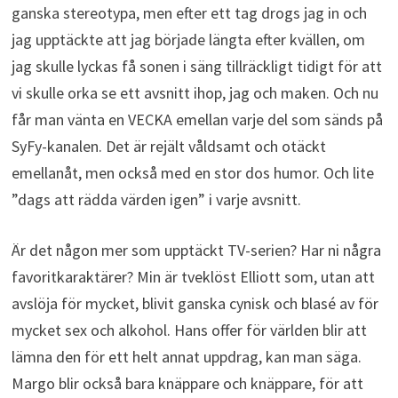
ganska stereotypa, men efter ett tag drogs jag in och
jag upptäckte att jag började längta efter kvällen, om
jag skulle lyckas få sonen i säng tillräckligt tidigt för att
vi skulle orka se ett avsnitt ihop, jag och maken. Och nu
får man vänta en VECKA emellan varje del som sänds på
SyFy-kanalen. Det är rejält våldsamt och otäckt
emellanåt, men också med en stor dos humor. Och lite
”dags att rädda värden igen” i varje avsnitt.
Är det någon mer som upptäckt TV-serien? Har ni några
favoritkaraktärer? Min är tveklöst Elliott som, utan att
avslöja för mycket, blivit ganska cynisk och blasé av för
mycket sex och alkohol. Hans offer för världen blir att
lämna den för ett helt annat uppdrag, kan man säga.
Margo blir också bara knäppare och knäppare, för att