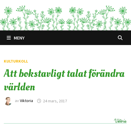
Hoppa
till
innehåll
MENY
KULTURKOLL
Att bokstavligt talat förändra
världen
av
Viktoria
24 mars, 2017