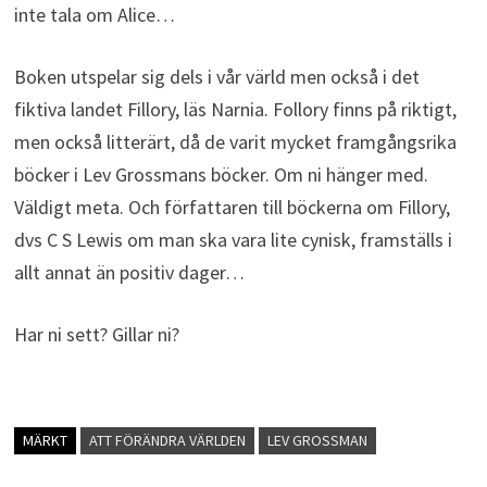
inte tala om Alice…
Boken utspelar sig dels i vår värld men också i det
fiktiva landet Fillory, läs Narnia. Follory finns på riktigt,
men också litterärt, då de varit mycket framgångsrika
böcker i Lev Grossmans böcker. Om ni hänger med.
Väldigt meta. Och författaren till böckerna om Fillory,
dvs C S Lewis om man ska vara lite cynisk, framställs i
allt annat än positiv dager…
Har ni sett? Gillar ni?
MÄRKT
ATT FÖRÄNDRA VÄRLDEN
LEV GROSSMAN