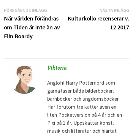
Inläggsnavigering
Föregående
N
FÖREGÅENDE INLÄGG
NÄSTA INLÄGG
inlägg:
i
När världen förändras –
Kulturkollo recenserar v.
om Tiden är inte än av
12 2017
Elin Boardy
Viktoria
Anglofil Harry Potternörd som
gärna läser både bilderböcker,
barnböcker och ungdomsböcker.
Har förutom tre katter även en
liten Pocketversion på 4 år och en
Pixi på 1 år. Uppskattar konst,
musik och litteratur och hjärtat