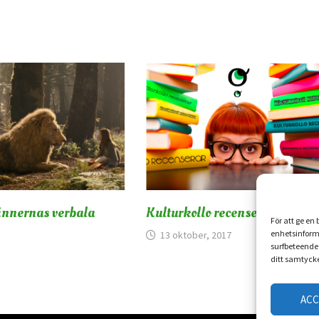
ännernas verbala
Kulturkollo recenserar v.41 2
För att ge en
enhetsinform
13 oktober, 2017
surfbeteende 
ditt samtycke
AC