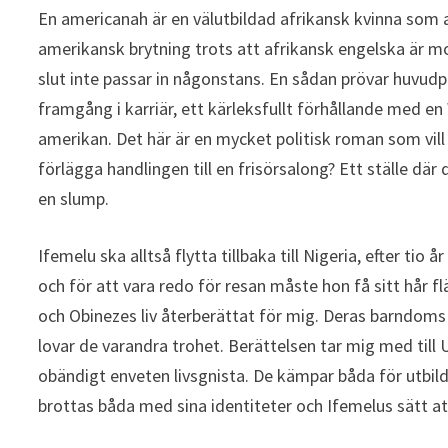
En americanah är en välutbildad afrikansk kvinna som an
amerikansk brytning trots att afrikansk engelska är mo
slut inte passar in någonstans. En sådan prövar huvud
framgång i karriär, ett kärleksfullt förhållande med en
amerikan. Det här är en mycket politisk roman som vill
förlägga handlingen till en frisörsalong? Ett ställe dä
en slump.
Ifemelu ska alltså flytta tillbaka till Nigeria, efter t
och för att vara redo för resan måste hon få sitt hår f
och Obinezes liv återberättat för mig. Deras barndoms
lovar de varandra trohet. Berättelsen tar mig med till 
obändigt enveten livsgnista. De kämpar båda för utbil
brottas båda med sina identiteter och Ifemelus sätt at