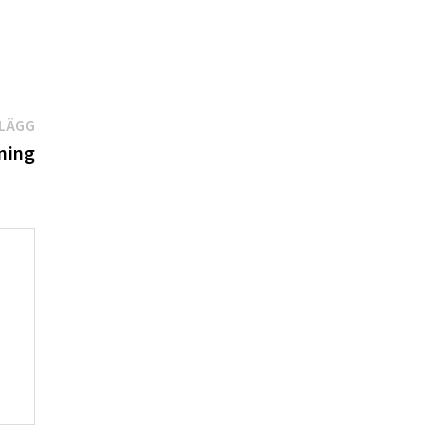
Nästa
NLÄGG
inlägg:
ning