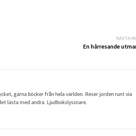
NÄSTA I
En hårresande utma
cket, gärna böcker från hela världen. Reser jorden runt via
a det lästa med andra. Ljudbokslyssnare.