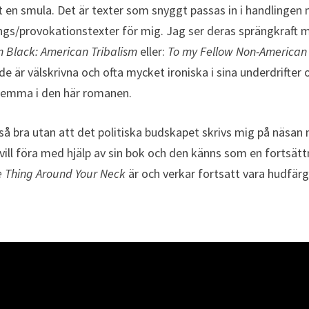
t en smula. Det är texter som snyggt passas in i handlingen
nings/provokationstexter för mig. Jag ser deras sprängkraft 
 Black: American Tribalism
eller:
To my Fellow Non-American
de är välskrivna och ofta mycket ironiska i sina underdrifter 
 hemma i den här romanen.
så bra utan att det politiska budskapet skrivs mig på näsan
ill föra med hjälp av sin bok och den känns som en fortsätt
e Thing Around Your Neck
är och verkar fortsatt vara hudfärg