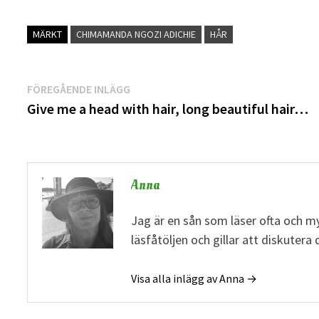
MÄRKT
CHIMAMANDA NGOZI ADICHIE
HÅR
Inläggsnavigering
Föregående
FÖREGÅENDE INLÄGG
inlägg:
Give me a head with hair, long beautiful hair…
Anna
Jag är en sån som läser ofta och my
läsfåtöljen och gillar att diskuter
Visa alla inlägg av Anna →