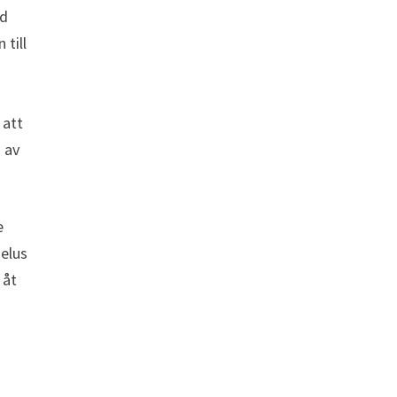
ed
 till
 att
s av
e
melus
 åt