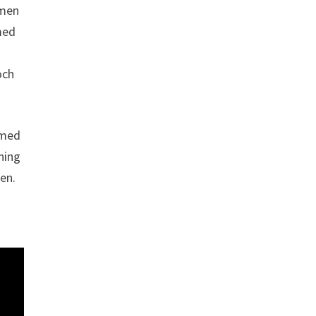
 men
med
och
 med
ning
en.