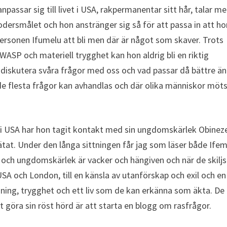
passar sig till livet i USA, rakpermanentar sitt hår, talar m
dersmålet och hon anstränger sig så för att passa in att hon
personen Ifumelu att bli men där är något som skaver. Trots
 WASP och materiell trygghet kan hon aldrig bli en riktig
 diskutera svåra frågor med oss och vad passar då bättre än
r de flesta frågor kan avhandlas och där olika människor möt
io år i USA har hon tagit kontakt med sin ungdomskärlek Obinez
lätat. Under den långa sittningen får jag som läser både Ife
 och ungdomskärlek är vacker och hängiven och när de skiljs
USA och London, till en känsla av utanförskap och exil och en
dning, trygghet och ett liv som de kan erkänna som äkta. De
t göra sin röst hörd är att starta en blogg om rasfrågor.