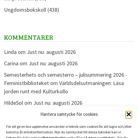
Ungdomsbokskoll
(438)
KOMMENTARER
Linda
om
Just nu: augusti 2026
Carina
om
Just nu: augusti 2026
Semesterhets och semesterro – julisummering 2026 -
Feministbiblioteket
om
Världsdelsutmaningen: Läsa
jorden runt med Kulturkollo
HildeSol
om
Just nu: augusti 2026
Bokdivisionen
om
Just nu: augusti 2026
Hantera samtycke för cookies
För att ge en bra upplevelse använder vi teknik som cookies för att lagra och/eller
komma åt enhetsinformation. När du samtycker till dessa tekniker kan vi
behandla data som surfbeteende eller unika ID:n på denna webbplats. Om du