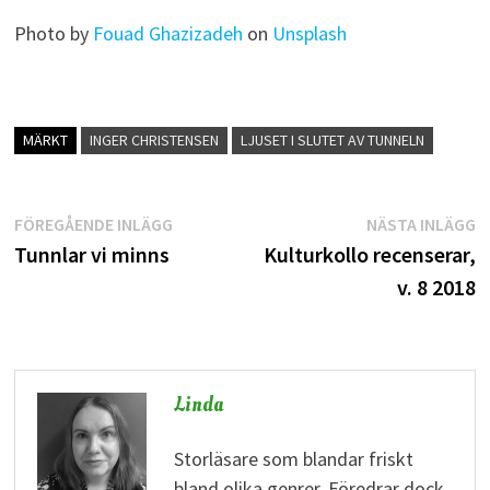
Photo by
Fouad Ghazizadeh
on
Unsplash
MÄRKT
INGER CHRISTENSEN
LJUSET I SLUTET AV TUNNELN
Inläggsnavigering
Föregående
N
FÖREGÅENDE INLÄGG
NÄSTA INLÄGG
inlägg:
i
Tunnlar vi minns
Kulturkollo recenserar,
v. 8 2018
Linda
Storläsare som blandar friskt
bland olika genrer. Föredrar dock