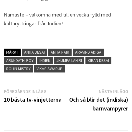
Namaste – välkomna med till en vecka fylld med
kulturyttringar från Indien!
MÄRKT
ANITA DESAI
ANITA NAIR
ARAVIND ADIGA
ARUNDATHI ROY
INDIEN
JHUMPA LAHIRI
KIRAN DESAI
ROHIN MISTRY
VIKAS SWARUP
Inläggsnavigering
Föregående
N
FÖREGÅENDE INLÄGG
NÄSTA INLÄGG
inlägg:
i
10 bästa tv-vinjetterna
Och så blir det (indiska)
barnvampyrer