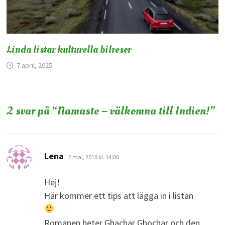
Linda listar kulturella bilresor
7 april, 2025
2 svar på “
Namaste – välkomna till Indien!
”
skriver:
Lena
2 maj, 2019 kl. 14:06
Hej!
Här kommer ett tips att lägga in i listan
Romanen heter Ghachar Ghochar och den