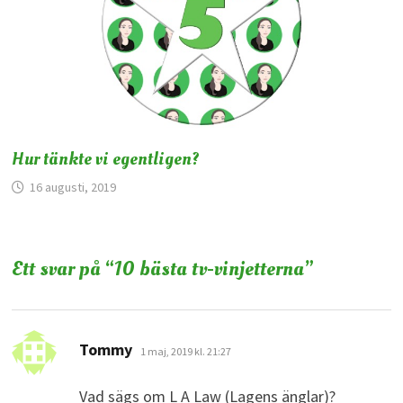
Hur tänkte vi egentligen?
16 augusti, 2019
Ett svar på “
10 bästa tv-vinjetterna
”
skriver:
Tommy
1 maj, 2019 kl. 21:27
Vad sägs om L A Law (Lagens änglar)?