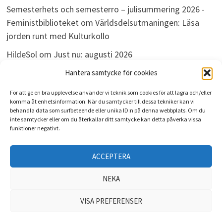
Semesterhets och semesterro – julisummering 2026 -
Feministbiblioteket
om
Världsdelsutmaningen: Läsa
jorden runt med Kulturkollo
HildeSol
om
Just nu: augusti 2026
Bokdivisionen
om
Just nu: augusti 2026
Hantera samtycke för cookies
För att ge en bra upplevelse använder vi teknik som cookies för att lagra och/eller
komma åt enhetsinformation. När du samtycker till dessa tekniker kan vi
behandla data som surfbeteende eller unika ID:n på denna webbplats. Om du
ARKIV
inte samtycker eller om du återkallar ditt samtycke kan detta påverka vissa
funktioner negativt.
Arkiv
ACCEPTERA
NEKA
VISA PREFERENSER
Upphovsrätt © 2026
Kulturkollo
. Drivs med
WordPress
och
Bam
.