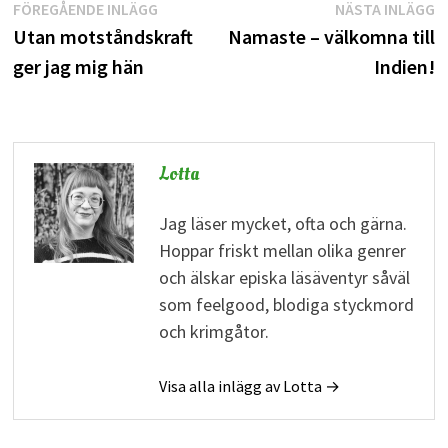
Inläggsnavigering
Föregående
N
FÖREGÅENDE INLÄGG
NÄSTA INLÄGG
inlägg:
i
Utan motståndskraft
Namaste – välkomna till
ger jag mig hän
Indien!
Lotta
Jag läser mycket, ofta och gärna.
Hoppar friskt mellan olika genrer
och älskar episka läsäventyr såväl
som feelgood, blodiga styckmord
och krimgåtor.
Visa alla inlägg av Lotta →