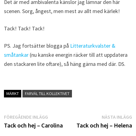
Det är med ambivalenta känslor jag lämnar den här
scenen. Sorg, ångest, men mest av allt med kärlek!
Tack! Tack! Tack!
PS. Jag fortsätter blogga på
Litteraturkvalster &
småtankar
(nu kanske energin räcker till att uppdatera
den stackaren lite oftare), så häng gärna med där. DS.
MÄRKT
FARVÄL TILL KOLLEKTIVET
Inläggsnavigering
Föregående
N
FÖREGÅENDE INLÄGG
NÄSTA INLÄGG
inlägg:
i
Tack och hej – Carolina
Tack och hej – Helena