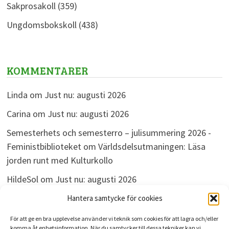
Sakprosakoll
(359)
Ungdomsbokskoll
(438)
KOMMENTARER
Linda
om
Just nu: augusti 2026
Carina
om
Just nu: augusti 2026
Semesterhets och semesterro – julisummering 2026 -
Feministbiblioteket
om
Världsdelsutmaningen: Läsa
jorden runt med Kulturkollo
HildeSol
om
Just nu: augusti 2026
Bokdivisionen
om
Just nu: augusti 2026
Hantera samtycke för cookies
För att ge en bra upplevelse använder vi teknik som cookies för att lagra och/eller
komma åt enhetsinformation. När du samtycker till dessa tekniker kan vi