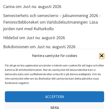
Carina
om
Just nu: augusti 2026
Semesterhets och semesterro – julisummering 2026 -
Feministbiblioteket
om
Världsdelsutmaningen: Läsa
jorden runt med Kulturkollo
HildeSol
om
Just nu: augusti 2026
Bokdivisionen
om
Just nu: augusti 2026
Linda
om
Just nu: augusti 2026
Hantera samtycke för cookies
För att ge en bra upplevelse använder vi teknik som cookies för att lagra och/eller
komma åt enhetsinformation. När du samtycker till dessa tekniker kan vi
behandla data som surfbeteende eller unika ID:n på denna webbplats. Om du
ARKIV
inte samtycker eller om du återkallar ditt samtycke kan detta påverka vissa
funktioner negativt.
Arkiv
ACCEPTERA
NEKA