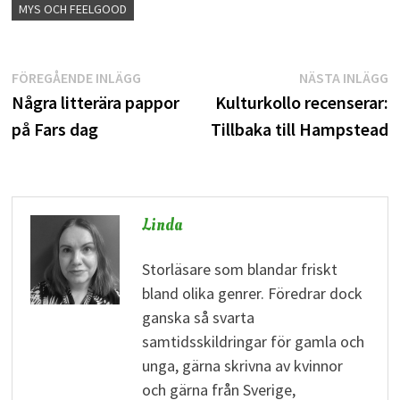
MYS OCH FEELGOOD
Inläggsnavigering
Föregående
N
FÖREGÅENDE INLÄGG
NÄSTA INLÄGG
inlägg:
i
Några litterära pappor
Kulturkollo recenserar:
på Fars dag
Tillbaka till Hampstead
Linda
Storläsare som blandar friskt
bland olika genrer. Föredrar dock
ganska så svarta
samtidsskildringar för gamla och
unga, gärna skrivna av kvinnor
och gärna från Sverige,