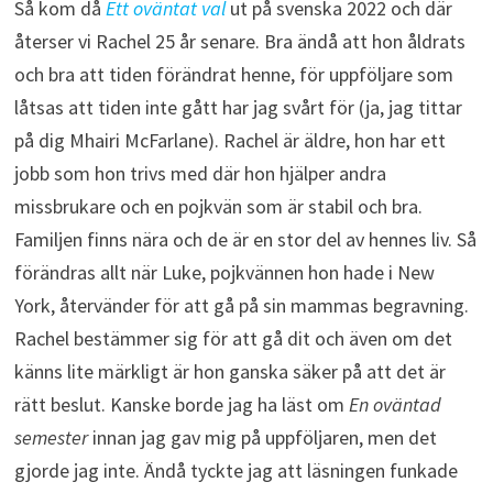
Så kom då
Ett oväntat val
ut på svenska 2022 och där
återser vi Rachel 25 år senare. Bra ändå att hon åldrats
och bra att tiden förändrat henne, för uppföljare som
låtsas att tiden inte gått har jag svårt för (ja, jag tittar
på dig Mhairi McFarlane). Rachel är äldre, hon har ett
jobb som hon trivs med där hon hjälper andra
missbrukare och en pojkvän som är stabil och bra.
Familjen finns nära och de är en stor del av hennes liv. Så
förändras allt när Luke, pojkvännen hon hade i New
York, återvänder för att gå på sin mammas begravning.
Rachel bestämmer sig för att gå dit och även om det
känns lite märkligt är hon ganska säker på att det är
rätt beslut. Kanske borde jag ha läst om
En oväntad
semester
innan jag gav mig på uppföljaren, men det
gjorde jag inte. Ändå tyckte jag att läsningen funkade