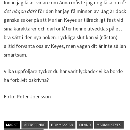
Innan jag läser vidare om Anna måste jag nog läsa om
Är
det någon där?
för den har jag få minnen av. Jag är dock
ganska säker på att Marian Keyes är tillräckligt fäst vid
sina karaktärer och därför låter henne utvecklas på ett
bra sätt i den nya boken. Lyckliga slut kan vi (nästan)
alltid förvänta oss av Keyes, men vägen dit är inte sällan
smärtsam.
Vilka uppföljare tycker du har varit lyckade? Vilka borde
ha förblivit oskrivna?
Foto: Peter Joensson
MÄRKT
ÅTERSEENDE
BOKMÄSSAN
IRLAND
MARIAN KEYES