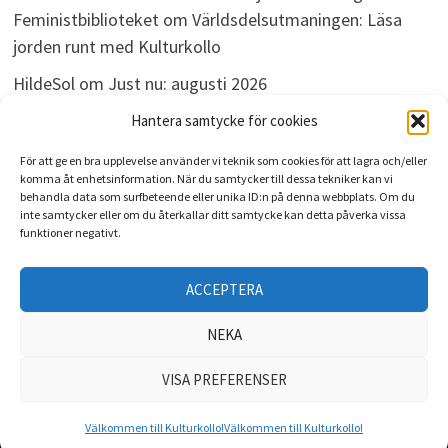
Feministbiblioteket
om
Världsdelsutmaningen: Läsa
jorden runt med Kulturkollo
HildeSol
om
Just nu: augusti 2026
Bokdivisionen
om
Just nu: augusti 2026
Hantera samtycke för cookies
För att ge en bra upplevelse använder vi teknik som cookies för att lagra och/eller
komma åt enhetsinformation. När du samtycker till dessa tekniker kan vi
behandla data som surfbeteende eller unika ID:n på denna webbplats. Om du
ARKIV
inte samtycker eller om du återkallar ditt samtycke kan detta påverka vissa
funktioner negativt.
Arkiv
ACCEPTERA
NEKA
VISA PREFERENSER
Upphovsrätt © 2026
Kulturkollo
. Drivs med
WordPress
och
Bam
.
Välkommen till Kulturkollo!
Välkommen till Kulturkollo!