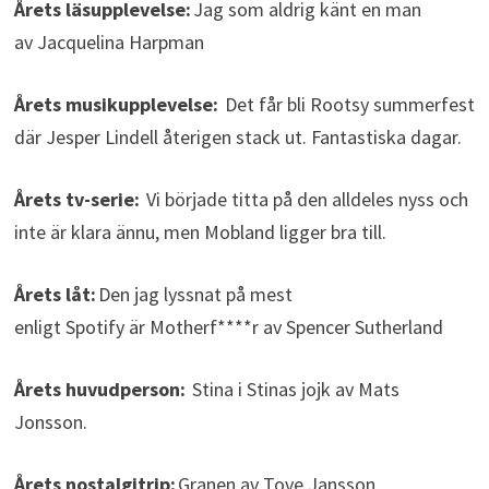
Årets läsupplevelse:
Jag som aldrig känt en man
av Jacquelina Harpman
Årets musikupplevelse:
Det får bli Rootsy summerfest
där Jesper Lindell återigen stack ut. Fantastiska dagar.
Årets tv-serie:
Vi började titta på den alldeles nyss och
inte är klara ännu, men Mobland ligger bra till.
Årets låt:
Den jag lyssnat på mest
enligt Spotify är Motherf****r av Spencer Sutherland
Årets huvudperson:
Stina i Stinas jojk av Mats
Jonsson.
Årets nostalgitrip:
Granen av Tove Jansson