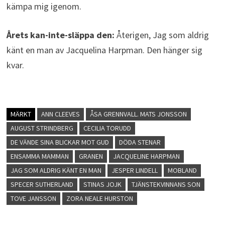
kämpa mig igenom.
Årets kan-inte-släppa den:
Återigen, Jag som aldrig
känt en man av Jacquelina Harpman. Den hänger sig
kvar.
MÄRKT
ANN CLEEVES
ÅSA GRENNVALL. MATS JONSSON
AUGUST STRINDBERG
CECILIA TORUDD
DE VÄNDE SINA BLICKAR MOT GUD
DÖDA STENAR
ENSAMMA MAMMAN
GRANEN
JACQUELINE HARPMAN
JAG SOM ALDRIG KÄNT EN MAN
JESPER LINDELL
MOBLAND
SPECER SUTHERLAND
STINAS JOJK
TJÄNSTEKVINNANS SON
TOVE JANSSON
ZORA NEALE HURSTON