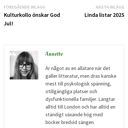
Inläggsnavigering
Föregående
N
FÖREGÅENDE INLÄGG
NÄSTA INLÄGG
inlägg:
i
Kulturkollo önskar God
Linda listar 2025
Jul!
Annette
Är något av en allätare när det
gäller litteratur, men dras kanske
mest till psykologisk spänning,
otillgängliga platser och
dysfunktionella familjer. Längtar
alltid till London och har alltid en
ständigt växande hög med
böcker bredvid sängen.