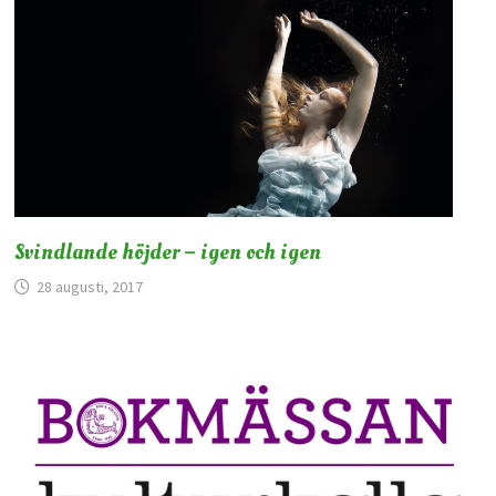
Svindlande höjder – igen och igen
28 augusti, 2017