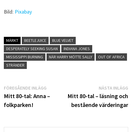
Bild:
Pixabay
MÄRKT
BEETLEJUICE
BLUE VELVET
DESPERATELY SEEKING SUSAN
INDIANA JONES
MISSISSIPPI BURNING
NÄR HARRY MÖTTE SALLY
OUT OF AFRICA
STRÄNDER
Inläggsnavigering
Föregående
N
FÖREGÅENDE INLÄGG
NÄSTA INLÄGG
inlägg:
i
Mitt 80-tal: Anna –
Mitt 80-tal – läsning och
folkparken!
bestående värderingar