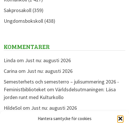
Sakprosakoll
(359)
Ungdomsbokskoll
(438)
KOMMENTARER
Linda
om
Just nu: augusti 2026
Carina
om
Just nu: augusti 2026
Semesterhets och semesterro – julisummering 2026 -
Feministbiblioteket
om
Världsdelsutmaningen: Läsa
jorden runt med Kulturkollo
HildeSol
om
Just nu: augusti 2026
Bokdivisionen
om
Just nu: augusti 2026
Hantera samtycke för cookies