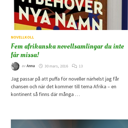
NOVELLKOLL
Fem afrikanska novellsamlingar du inte
får missa!
av
Anna
30 mars, 2016
13
Jag passar på att puffa för noveller närhelst jag får
chansen och när det kommer till tema Afrika – en
kontinent så finns där många …