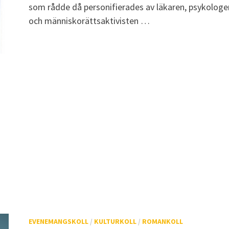
som rådde då personifierades av läkaren, psykologe
och människorättsaktivisten …
EVENEMANGSKOLL
/
KULTURKOLL
/
ROMANKOLL