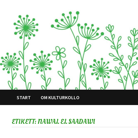
Hoppa
till
innehåll
START
OM KULTURKOLLO
ETIKETT:
NAWAL EL SAADAWI