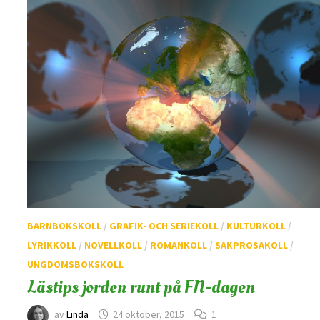
BARNBOKSKOLL
/
GRAFIK- OCH SERIEKOLL
/
KULTURKOLL
/
LYRIKKOLL
/
NOVELLKOLL
/
ROMANKOLL
/
SAKPROSAKOLL
/
UNGDOMSBOKSKOLL
Lästips jorden runt på FN-dagen
av
Linda
24 oktober, 2015
1