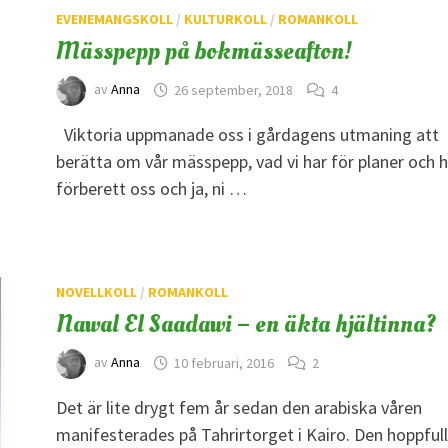
EVENEMANGSKOLL
/
KULTURKOLL
/
ROMANKOLL
Mässpepp på bokmässeafton!
av
Anna
26 september, 2018
4
Viktoria uppmanade oss i gårdagens utmaning att
berätta om vår mässpepp, vad vi har för planer och h
förberett oss och ja, ni …
NOVELLKOLL
/
ROMANKOLL
Nawal El Saadawi – en äkta hjältinna?
av
Anna
10 februari, 2016
2
Det är lite drygt fem år sedan den arabiska våren
manifesterades på Tahrirtorget i Kairo. Den hoppful