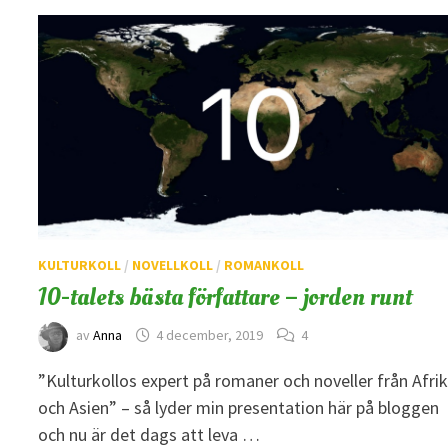
KULTURKOLL
/
NOVELLKOLL
/
ROMANKOLL
10-talets bästa författare – jorden runt
av
Anna
4 december, 2019
4
”Kulturkollos expert på romaner och noveller från Afri
och Asien” – så lyder min presentation här på bloggen
och nu är det dags att leva …