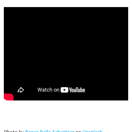
Photo by
Bence Balla-Schottner
on
Unsplash