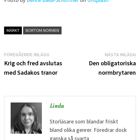
MÄRKT
BORTOM NORMEN
Inläggsnavigering
Föregående
N
FÖREGÅENDE INLÄGG
NÄSTA INLÄGG
inlägg:
i
Krig och fred avslutas
Den obligatoriska
med Sadakos tranor
normbrytaren
Linda
Storläsare som blandar friskt
bland olika genrer. Föredrar dock
ganska så svarta