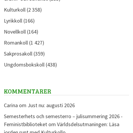
Kulturkoll
(2 358)
Lyrikkoll
(166)
Novellkoll
(164)
Romankoll
(1 427)
Sakprosakoll
(359)
Ungdomsbokskoll
(438)
KOMMENTARER
Carina
om
Just nu: augusti 2026
Semesterhets och semesterro – julisummering 2026 -
Feministbiblioteket
om
Världsdelsutmaningen: Läsa
jorden runt med Kulturkollo