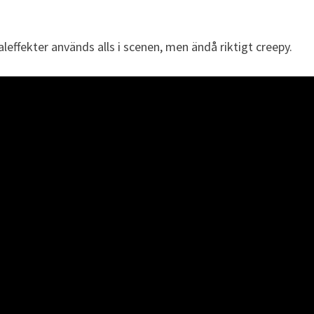
leffekter används alls i scenen, men ändå riktigt creepy.