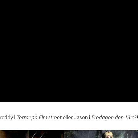
Freddy i
Terror på Elm street
eller Jason i
Fredagen den 13:e
?