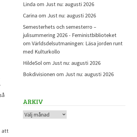
Linda
om
Just nu: augusti 2026
Carina
om
Just nu: augusti 2026
Semesterhets och semesterro –
julisummering 2026 - Feministbiblioteket
om
Världsdelsutmaningen: Läsa jorden runt
med Kulturkollo
HildeSol
om
Just nu: augusti 2026
Bokdivisionen
om
Just nu: augusti 2026
t
r
 så
ARKIV
Arkiv
 att