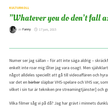
KULTURKOLL
”Whatever you do don’t fall a
av
Fanny
17 juni, 2015
Numer ser jag sällan – för att inte säga aldrig – skräck
enkelt inte roar mig låter jag vara osagt. Men självklar
något alldeles speciellt att gå till videoaffären och h
var det en
bärbar
släpbar VHS-spelare och VHS var, som 
vilket i sin tur är tekniken pre streamingtjänster] och g
Vilka filmer såg vi på då? Jag har grävt i minnets dunkl