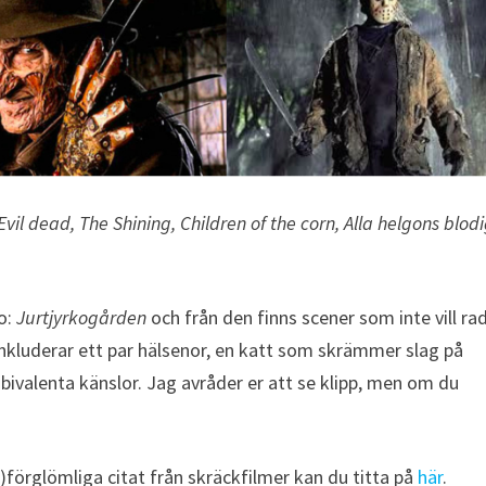
Evil dead, The Shining, Children of the corn, Alla helgons blod
io:
Jurtjyrkogården
och från den finns scener som inte vill ra
nkluderar ett par hälsenor, en katt som skrämmer slag på
ivalenta känslor. Jag avråder er att se klipp, men om du
o)förglömliga citat från skräckfilmer kan du titta på
här
.