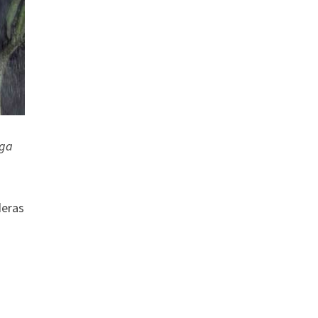
iga
deras