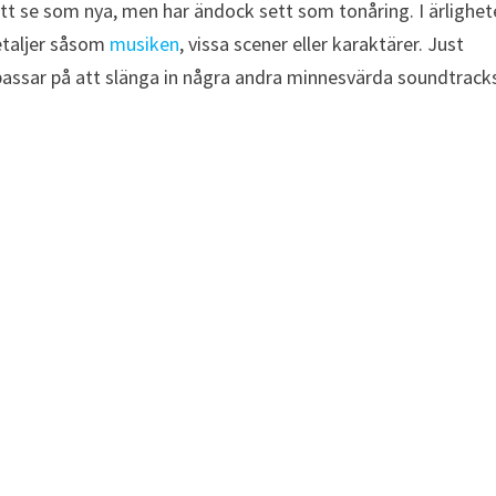
 att se som nya, men har ändock sett som tonåring. I ärlighe
etaljer såsom
musiken
, vissa scener eller karaktärer. Just
passar på att slänga in några andra minnesvärda soundtrack