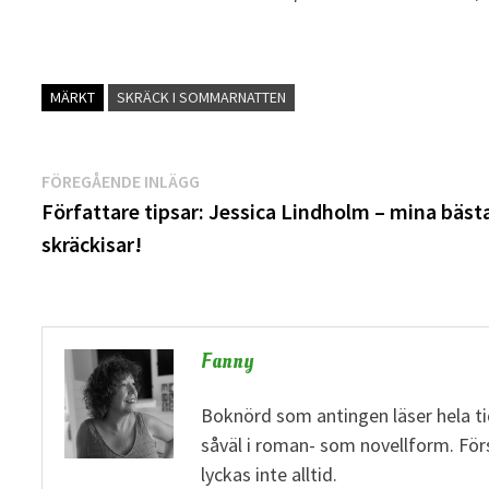
MÄRKT
SKRÄCK I SOMMARNATTEN
Inläggsnavigering
Föregående
FÖREGÅENDE INLÄGG
inlägg:
Författare tipsar: Jessica Lindholm – mina bäst
skräckisar!
Fanny
Boknörd som antingen läser hela tid
såväl i roman- som novellform. Fö
lyckas inte alltid.