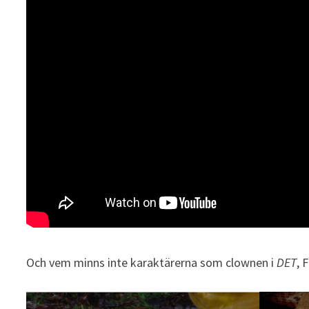
Och vem minns inte karaktärerna som clownen i
DET
, 