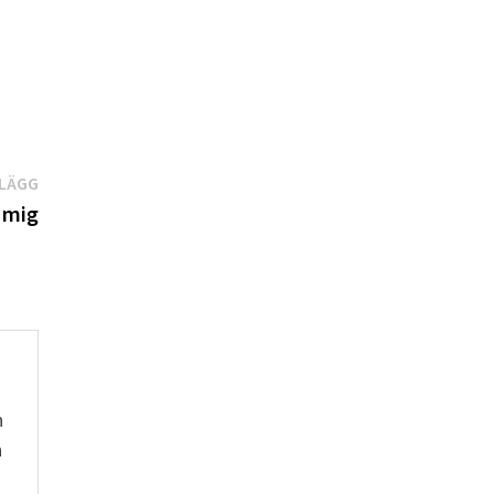
Nästa
NLÄGG
inlägg:
 mig
h
n