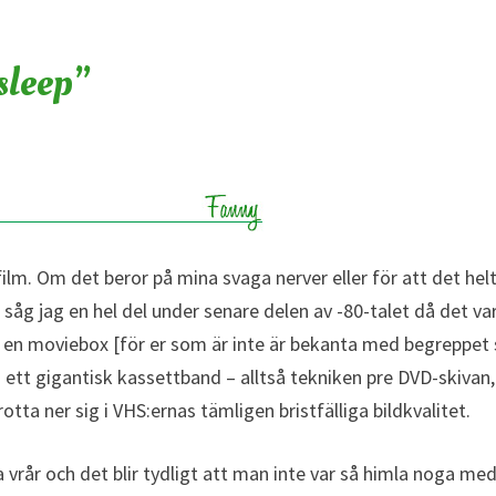
sleep”
film. Om det beror på mina svaga nerver eller för att det hel
t såg jag en hel del under senare delen av -80-talet då det va
yra en moviebox [för er som är inte är bekanta med begreppet
ett gigantisk kassettband – alltså tekniken pre DVD-skivan,
rotta ner sig i VHS:ernas tämligen bristfälliga bildkvalitet.
a vrår och det blir tydligt att man inte
var så himla noga med