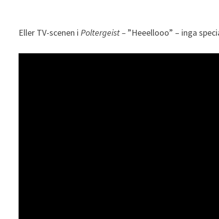
Eller TV-scenen i
Poltergeist –
”Heeellooo” – inga specia