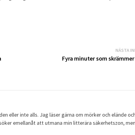
NÄSTA I
a
Fyra minuter som skrämmer
en eller inte alls. Jag läser gärna om mörker och elände oc
rsöker emellanåt att utmana min litterära säkerhetszon, me