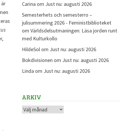
 är
Carina
om
Just nu: augusti 2026
 men
Semesterhets och semesterro –
teras
julisummering 2026 - Feministbiblioteket
tus
om
Världsdelsutmaningen: Läsa jorden runt
r,
med Kulturkollo
HildeSol
om
Just nu: augusti 2026
Bokdivisionen
om
Just nu: augusti 2026
Linda
om
Just nu: augusti 2026
ARKIV
Arkiv