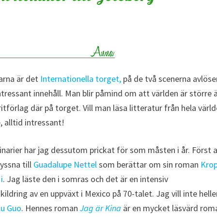
arna är det
Internationella torget,
på de två scenerna avlöse
ressant innehåll. Man blir påmind om att världen är större 
förlag där på torget. Vill man läsa litteratur från hela värl
 alltid intressant!
narier har jag dessutom prickat för som måsten i år. Först 
 lyssna till
Guadalupe Nettel
som berättar om sin roman
Kro
i
. Jag läste den i somras och det är en intensiv
ldring av en uppväxt i Mexico på 70-talet. Jag vill inte helle
lu Guo
. Hennes roman
Jag är Kina
är en mycket läsvärd rom