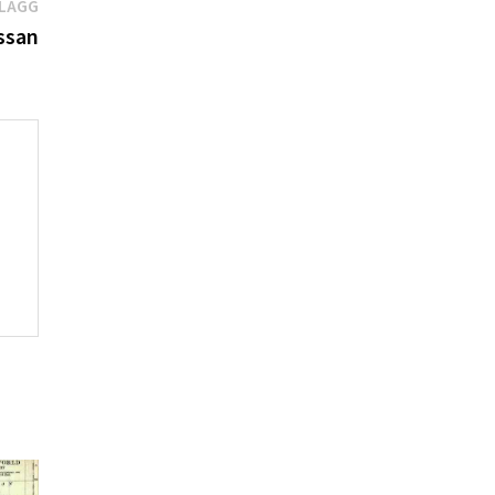
Nästa
NLÄGG
inlägg:
ssan