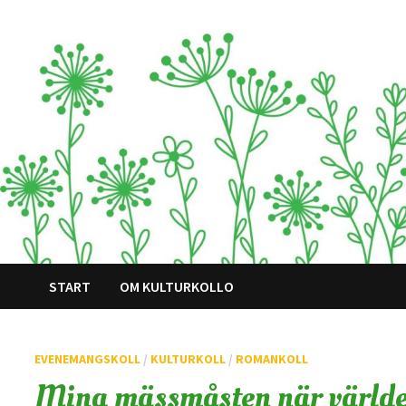
Hoppa
till
innehåll
START
OM KULTURKOLLO
EVENEMANGSKOLL
/
KULTURKOLL
/
ROMANKOLL
Mina mässmåsten när världe