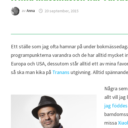
av
Anna
20 september, 2015
Ett ställe som jag ofta hamnar på under bokmässedag
programpunkterna varandra och de har alltid mycket int
Europa och USA, dessutom står alltid ett av mina favorit
så ska man kika på
Tranans
utgivning. Alltid spännande,
Några semi
allt vill jag
jag föddes 
barndomsski
missa
Xiao