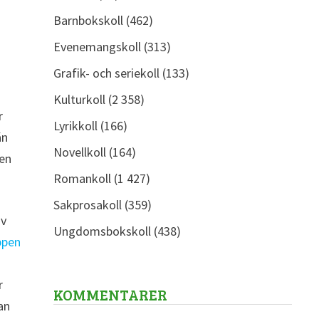
Barnbokskoll
(462)
Evenemangskoll
(313)
Grafik- och seriekoll
(133)
Kulturkoll
(2 358)
r
Lyrikkoll
(166)
än
Novellkoll
(164)
den
Romankoll
(1 427)
Sakprosakoll
(359)
av
Ungdomsbokskoll
(438)
ppen
r
KOMMENTARER
an