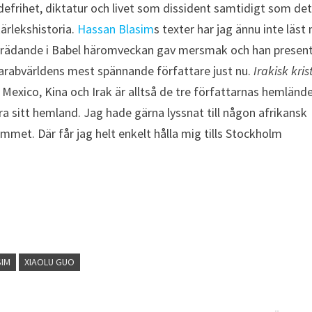
efrihet, diktatur och livet som dissident samtidigt som det
ärlekshistoria.
Hassan Blasim
s texter har jag ännu inte läst
rädande i Babel häromveckan gav mersmak och han presen
arabvärldens mest spännande författare just nu.
Irakisk kris
Mexico, Kina och Irak är alltså de tre författarnas hemlände
ra sitt hemland. Jag hade gärna lyssnat till någon afrikansk
mmet. Där får jag helt enkelt hålla mig tills Stockholm
SIM
XIAOLU GUO