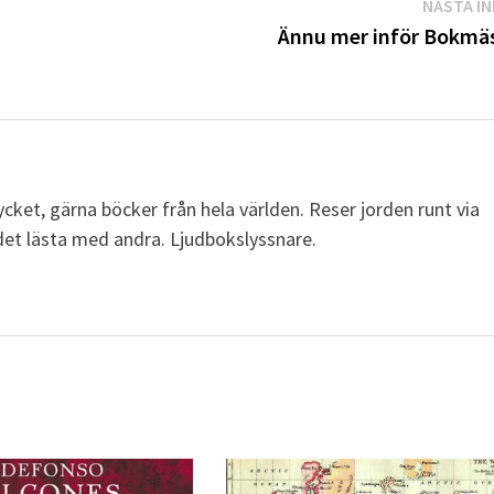
NÄSTA I
Ännu mer inför Bokmä
cket, gärna böcker från hela världen. Reser jorden runt via
a det lästa med andra. Ljudbokslyssnare.