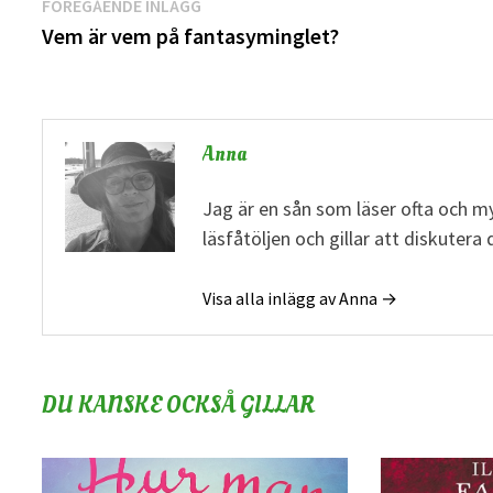
Inläggsnavigering
Föregående
FÖREGÅENDE INLÄGG
inlägg:
Vem är vem på fantasyminglet?
Anna
Jag är en sån som läser ofta och my
läsfåtöljen och gillar att diskuter
Visa alla inlägg av Anna →
DU KANSKE OCKSÅ GILLAR