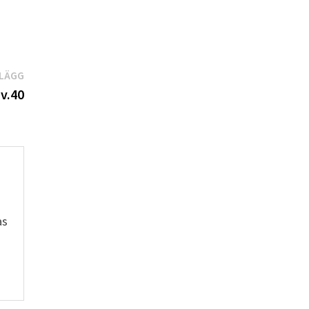
Nästa
NLÄGG
inlägg:
 v.40
as