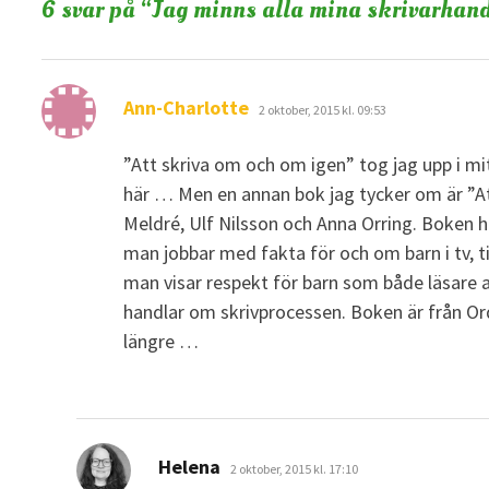
6 svar på “
Jag minns alla mina skrivarhand
skriver:
Ann-Charlotte
2 oktober, 2015 kl. 09:53
”Att skriva om och om igen” tog jag upp i mi
här … Men en annan bok jag tycker om är ”At
Meldré, Ulf Nilsson och Anna Orring. Boken h
man jobbar med fakta för och om barn i tv, t
man visar respekt för barn som både läsare 
handlar om skrivprocessen. Boken är från Ord
längre …
skriver:
Helena
2 oktober, 2015 kl. 17:10