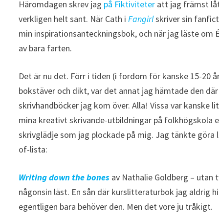
Häromdagen skrev jag
på Fiktiviteter
att jag främst lå
verkligen helt sant. När Cath i
Fangirl
skriver sin fanfi
min inspirationsanteckningsbok, och när jag läste om 
av bara farten.
Det är nu det. Förr i tiden (i fordom för kanske 15-20 
bokstäver och dikt, var det annat jag hämtade den där i
skrivhandböcker jag kom över. Alla! Vissa var kanske lit
mina kreativt skrivande-utbildningar på folkhögskola e
skrivglädje som jag plockade på mig. Jag tänkte göra l
of-lista:
Writing down the bones
av Nathalie Goldberg – utan t
någonsin läst. En sån där kurslitteraturbok jag aldrig 
egentligen bara behöver den. Men det vore ju tråkigt.