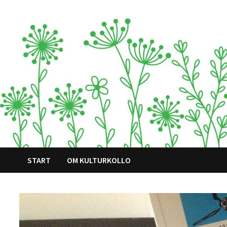
Hoppa
till
innehåll
START
OM KULTURKOLLO