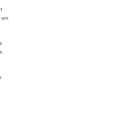
tt
r om
e
en
u
t