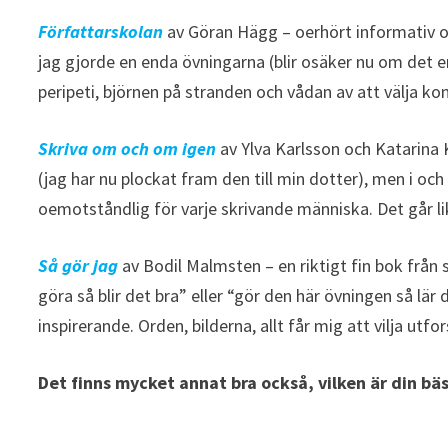
Författarskolan
av Göran Hägg – oerhört informativ o
jag gjorde en enda övningarna (blir osäker nu om det e
peripeti, björnen på stranden och vådan av att välja kon
Skriva om och om igen
av Ylva Karlsson och Katarina K
(jag har nu plockat fram den till min dotter), men i oc
oemotståndlig för varje skrivande människa. Det går lik
Så gör jag
av Bodil Malmsten – en riktigt fin bok från 
göra så blir det bra” eller “gör den här övningen så lä
inspirerande. Orden, bilderna, allt får mig att vilja utf
Det finns mycket annat bra också, vilken är din b