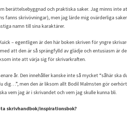
m berättelsebyggnad och praktiska saker. Jag minns inte a
ns fanns skrivövningar), men jag lärde mig ovärderliga sake
stiga namn till sina karaktärer.
uick – egentligen är den här boken skriven för yngre skrivar
h med att den är så sprängfylld av glädje och entusiasm är d
som inte att värja sig för skrivarkraften.
senare år. Den innehåller kanske inte så mycket “såhär ska d
r du dig…”, men den är liksom allt Bodil Malmsten gör oerhör
orska vem jag är i skrivandet och vem jag skulle kunna bli.
ästa skrivhandbok/inspirationsbok?