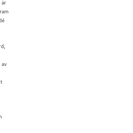
 är
fram
dé
rd,
n av
st
n