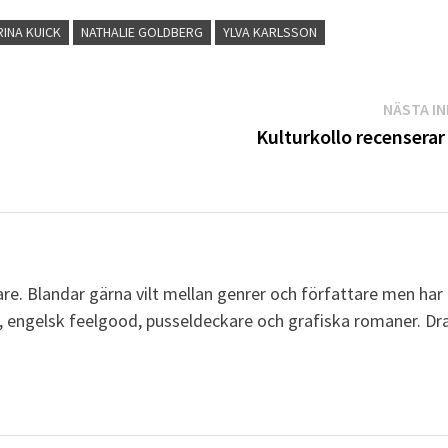
RINA KUICK
NATHALIE GOLDBERG
YLVA KARLSSON
NÄSTA I
Kulturkollo recenserar
re. Blandar gärna vilt mellan genrer och författare men har
r, engelsk feelgood, pusseldeckare och grafiska romaner. Dr