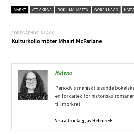
MÄRKT
ATT SKRIVA
BODIL MALMSTEN
GÖRAN HÄGG
KATA
Inläggsnavigering
Föregående
FÖREGÅENDE INLÄGG
inlägg:
Kulturkollo möter Mhairi McFarlane
Helena
Periodvis maniskt läsande bokälska
en förkärlek för historiska romane
till mörkret.
Visa alla inlägg av Helena →