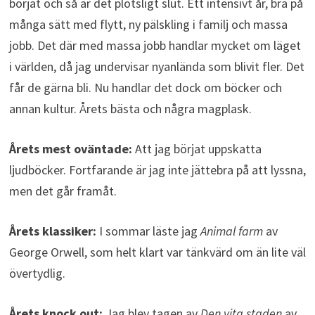
börjat och så är det plötsligt slut. Ett intensivt år, bra på
många sätt med flytt, ny pälskling i familj och massa
jobb. Det där med massa jobb handlar mycket om läget
i världen, då jag undervisar nyanlända som blivit fler. Det
får de gärna bli. Nu handlar det dock om böcker och
annan kultur. Årets bästa och några magplask.
Årets mest oväntade:
Att jag börjat uppskatta
ljudböcker. Fortfarande är jag inte jättebra på att lyssna,
men det går framåt.
Årets klassiker:
I sommar läste jag
Animal farm
av
George Orwell, som helt klart var tänkvärd om än lite väl
övertydlig.
Årets knock out:
Jag blev tagen av
Den vita staden
av