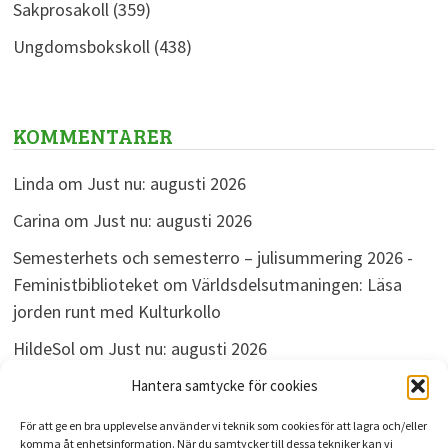
Sakprosakoll
(359)
Ungdomsbokskoll
(438)
KOMMENTARER
Linda
om
Just nu: augusti 2026
Carina
om
Just nu: augusti 2026
Semesterhets och semesterro – julisummering 2026 -
Feministbiblioteket
om
Världsdelsutmaningen: Läsa
jorden runt med Kulturkollo
HildeSol
om
Just nu: augusti 2026
Bokdivisionen
om
Just nu: augusti 2026
Hantera samtycke för cookies
För att ge en bra upplevelse använder vi teknik som cookies för att lagra och/eller
komma åt enhetsinformation. När du samtycker till dessa tekniker kan vi