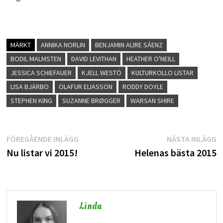
MÄRKT
ANNIKA NORLIN
BENJAMIN ALIRE SÁENZ
BODIL MALMSTEN
DAVID LEVITHAN
HEATHER O'NEILL
JESSICA SCHIEFAUER
KJELL WESTÖ
KULTURKOLLO LISTAR
LISA BJÄRBO
OLAFUR ELIASSON
RODDY DOYLE
STEPHEN KING
SUZANNE BRØGGER
WARSAN SHIRE
Inläggsnavigering
Föregående
N
FÖREGÅENDE INLÄGG
NÄSTA INLÄGG
inlägg:
i
Nu listar vi 2015!
Helenas bästa 2015
Linda