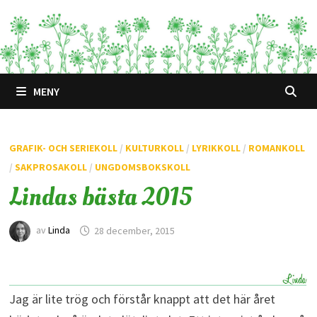
Hoppa
till
innehåll
MENY
GRAFIK- OCH SERIEKOLL
/
KULTURKOLL
/
LYRIKKOLL
/
ROMANKOLL
/
SAKPROSAKOLL
/
UNGDOMSBOKSKOLL
Lindas bästa 2015
av
Linda
28 december, 2015
Jag är lite trög och förstår knappt att det här året