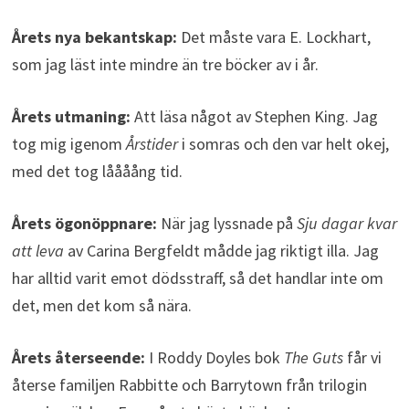
Årets nya bekantskap:
Det måste vara E. Lockhart,
som jag läst inte mindre än tre böcker av i år.
Årets utmaning:
Att läsa något av Stephen King. Jag
tog mig igenom
Årstider
i somras och den var helt okej,
med det tog låååång tid.
Årets ögonöppnare:
När jag lyssnade på
Sju dagar kvar
att leva
av Carina Bergfeldt mådde jag riktigt illa. Jag
har alltid varit emot dödsstraff, så det handlar inte om
det, men det kom så nära.
Årets återseende:
I Roddy Doyles bok
The Guts
får vi
återse familjen Rabbitte och Barrytown från trilogin