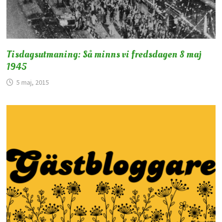
Tisdagsutmaning: Så minns vi fredsdagen 8 maj
1945
5 maj, 2015