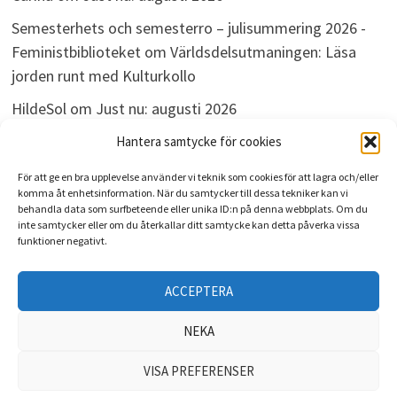
Semesterhets och semesterro – julisummering 2026 -
Feministbiblioteket
om
Världsdelsutmaningen: Läsa
jorden runt med Kulturkollo
HildeSol
om
Just nu: augusti 2026
Bokdivisionen
om
Just nu: augusti 2026
Hantera samtycke för cookies
För att ge en bra upplevelse använder vi teknik som cookies för att lagra och/eller
komma åt enhetsinformation. När du samtycker till dessa tekniker kan vi
behandla data som surfbeteende eller unika ID:n på denna webbplats. Om du
ARKIV
inte samtycker eller om du återkallar ditt samtycke kan detta påverka vissa
funktioner negativt.
Arkiv
ACCEPTERA
NEKA
VISA PREFERENSER
Upphovsrätt © 2026
Kulturkollo
. Drivs med
WordPress
och