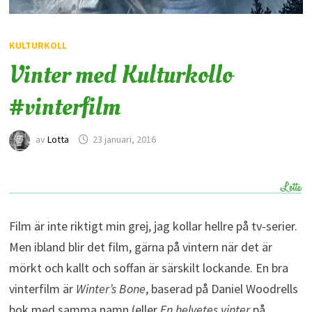
KULTURKOLL
Vinter med Kulturkollo
#vinterfilm
av
Lotta
23 januari, 2016
Film är inte riktigt min grej, jag kollar hellre på tv-serier.
Men ibland blir det film, gärna på vintern när det är
mörkt och kallt och soffan är särskilt lockande. En bra
vinterfilm är
Winter’s Bone
, baserad på Daniel Woodrells
bok med samma namn (eller
En helvetes vinter
på