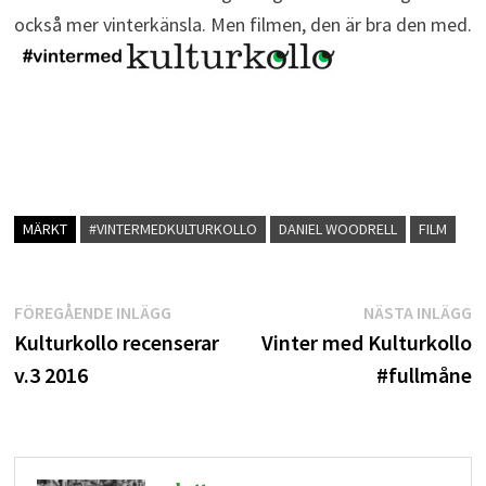
också mer vinterkänsla. Men filmen, den är bra den med.
MÄRKT
#VINTERMEDKULTURKOLLO
DANIEL WOODRELL
FILM
Inläggsnavigering
Föregående
N
FÖREGÅENDE INLÄGG
NÄSTA INLÄGG
inlägg:
i
Kulturkollo recenserar
Vinter med Kulturkollo
v.3 2016
#fullmåne