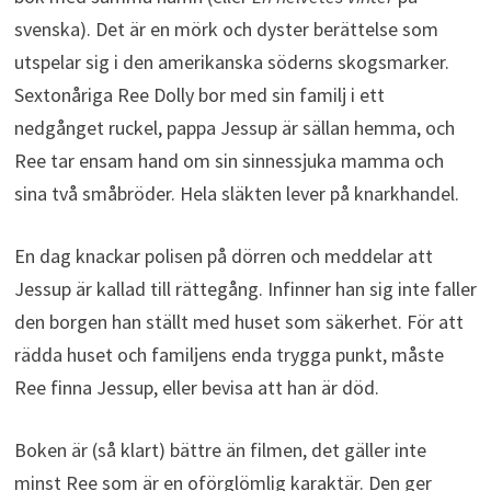
svenska). Det är en mörk och dyster berättelse som
utspelar sig i den amerikanska söderns skogsmarker.
Sextonåriga Ree Dolly bor med sin familj i ett
nedgånget ruckel, pappa Jessup är sällan hemma, och
Ree tar ensam hand om sin sinnessjuka mamma och
sina två småbröder. Hela släkten lever på knarkhandel.
En dag knackar polisen på dörren och meddelar att
Jessup är kallad till rättegång. Infinner han sig inte faller
den borgen han ställt med huset som säkerhet. För att
rädda huset och familjens enda trygga punkt, måste
Ree finna Jessup, eller bevisa att han är död.
Boken är (så klart) bättre än filmen, det gäller inte
minst Ree som är en oförglömlig karaktär. Den ger