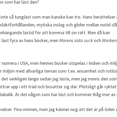
gon som har läst den?
 inte så tungläst som man kanske kan tro. Hans berättelser 
 släktförhållanden, mytiska inslag och glider mellan nutid-då
nhängande lästid för att komma till sin rätt. Men då kan
 läst fyra av hans böcker, men
Morens sista suck
och
Marken
 numera i USA, men hennes böcker utspelas i Indien och mil
 miljön med allvarliga teman som t.ex. ensamhet och rotlö
r det verkligen länge sedan jag läste, men jag minns den so
 upp i ett träd och bosätter sig där. Plötsligt går ryktet
kalabalik. Är det någon som har läst och kommer ihåg mer av
evelser. Fina minnen, men jag känner nog att det är på tiden 