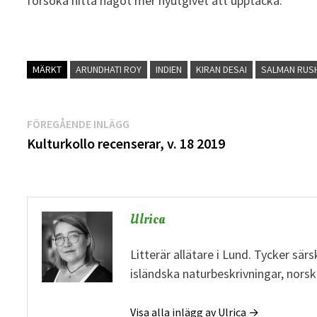
försöka hitta något mer nyutgivet att upptäcka.
MÄRKT
ARUNDHATI ROY
INDIEN
KIRAN DESAI
SALMAN RUS
Inläggsnavigering
Föregående
FÖREGÅENDE INLÄGG
inlägg:
Kulturkollo recenserar, v. 18 2019
Ulrica
Litterär allätare i Lund. Tycker sä
isländska naturbeskrivningar, norsk
Visa alla inlägg av Ulrica →