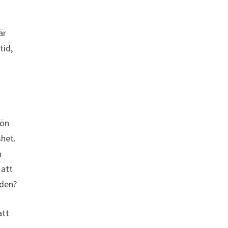
är
tid,
jön
shet.
m
 att
 den?
att