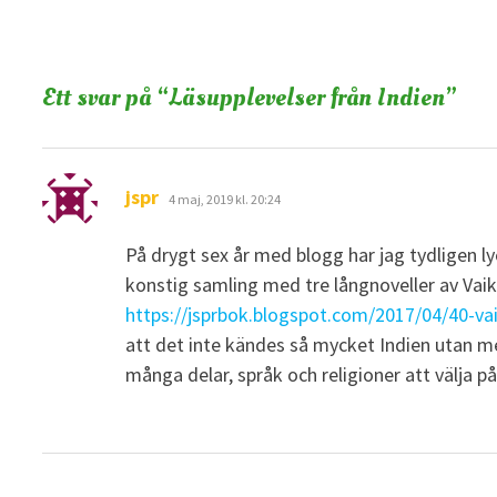
Ett svar på “
Läsupplevelser från Indien
”
skriver:
jspr
4 maj, 2019 kl. 20:24
På drygt sex år med blogg har jag tydligen ly
konstig samling med tre långnoveller av Vai
https://jsprbok.blogspot.com/2017/04/40-
att det inte kändes så mycket Indien utan me
många delar, språk och religioner att välja på