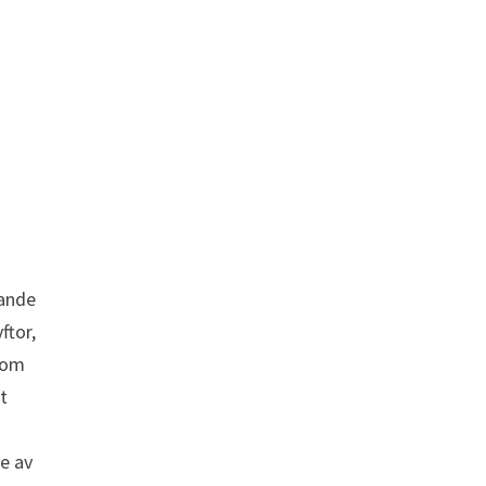
rande
ftor,
n om
at
n
e av