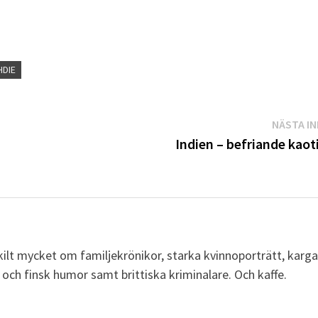
HDIE
NÄSTA I
Indien – befriande kaot
rskilt mycket om familjekrönikor, starka kvinnoporträtt, karg
 och finsk humor samt brittiska kriminalare. Och kaffe.