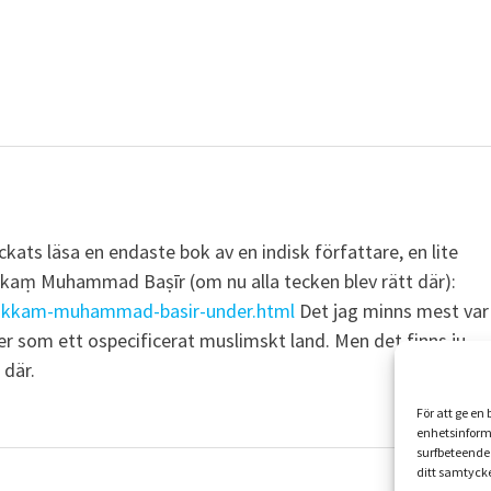
ckats läsa en endaste bok av en indisk författare, en lite
kkaṃ Muhammad Baṣīr (om nu alla tecken blev rätt där):
vaikkam-muhammad-basir-under.html
Det jag minns mest var
r som ett ospecificerat muslimskt land. Men det finns ju
 där.
För att ge en
enhetsinform
surfbeteende 
ditt samtycke