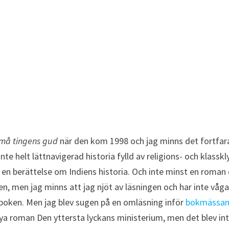
må tingens gud
när den kom 1998 och jag minns det fortfa
 helt lättnavigerad historia fylld av religions- och klasskly
en berättelse om Indiens historia. Och inte minst en roma
den, men jag minns att jag njöt av läsningen och har inte våg
av boken. Men jag blev sugen på en omläsning inför
bokmässa
ya roman Den yttersta lyckans ministerium, men det blev int