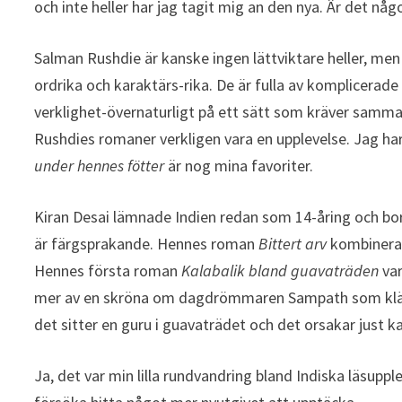
och inte heller har jag tagit mig an den nya. Är det nå
Salman Rushdie är kanske ingen lättviktare heller, men
ordrika och karaktärs-rika. De är fulla av komplicerade
verklighet-övernaturligt på ett sätt som kräver samma
Rushdies romaner verkligen vara en upplevelse. Jag har
under hennes fötter
är nog mina favoriter.
Kiran Desai lämnade Indien redan som 14-åring och bor
är färgsprakande. Hennes roman
Bittert arv
kombinerar
Hennes första roman
Kalabalik bland guavaträden
va
mer av en skröna om dagdrömmaren Sampath som klättrar
det sitter en guru i guavaträdet och det orsakar just 
Ja, det var min lilla rundvandring bland Indiska läsuppl