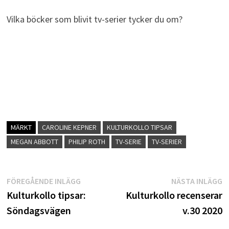
Vilka böcker som blivit tv-serier tycker du om?
MÄRKT
CAROLINE KEPNER
KULTURKOLLO TIPSAR
MEGAN ABBOTT
PHILIP ROTH
TV-SERIE
TV-SERIER
Inläggsnavigering
Föregående
N
FÖREGÅENDE INLÄGG
NÄSTA INLÄGG
inlägg:
i
Kulturkollo tipsar:
Kulturkollo recenserar
Söndagsvägen
v.30 2020