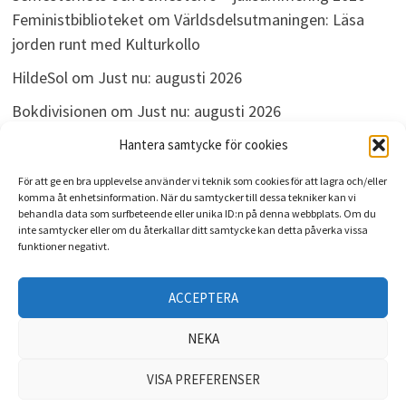
Feministbiblioteket
om
Världsdelsutmaningen: Läsa
jorden runt med Kulturkollo
HildeSol
om
Just nu: augusti 2026
Bokdivisionen
om
Just nu: augusti 2026
Linda
om
Just nu: augusti 2026
Hantera samtycke för cookies
För att ge en bra upplevelse använder vi teknik som cookies för att lagra och/eller
komma åt enhetsinformation. När du samtycker till dessa tekniker kan vi
behandla data som surfbeteende eller unika ID:n på denna webbplats. Om du
ARKIV
inte samtycker eller om du återkallar ditt samtycke kan detta påverka vissa
funktioner negativt.
Arkiv
ACCEPTERA
NEKA
VISA PREFERENSER
Upphovsrätt © 2026
Kulturkollo
. Drivs med
WordPress
och