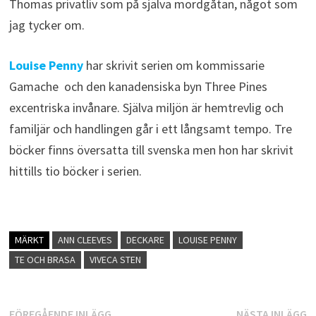
Thomas privatliv som på själva mordgåtan, något som
jag tycker om.
Louise Penny
har skrivit serien om kommissarie
Gamache och den kanadensiska byn Three Pines
excentriska invånare. Själva miljön är hemtrevlig och
familjär och handlingen går i ett långsamt tempo. Tre
böcker finns översatta till svenska men hon har skrivit
hittills tio böcker i serien.
MÄRKT
ANN CLEEVES
DECKARE
LOUISE PENNY
TE OCH BRASA
VIVECA STEN
Föregående
N
FÖREGÅENDE INLÄGG
NÄSTA INLÄGG