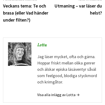
Inläggsnavigering
inlägg:
i
Veckans tema: Te och
Utmaning – var läser du
brasa (eller Vad händer
helst?
under filten?)
Lotta
Jag läser mycket, ofta och gärna.
Hoppar friskt mellan olika genrer
och älskar episka läsäventyr såväl
som feelgood, blodiga styckmord
och krimgåtor.
Visa alla inlägg av Lotta →